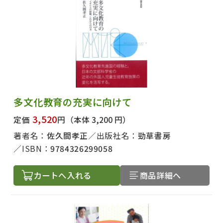
多文化教育の充実に向けて
3,520
定価
円
（本体 3,200 円）
著者名：
佐久間孝正
出版社名：
勁草書房
ISBN：
9784326299058
カートへ入れる
商品詳細へ