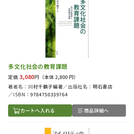
出版社名で絞り込む
多文化社会の教育課題
3,080
定価
円
（本体 2,800 円）
著者名で絞り込む
著者名：
川村千鶴子編著
出版社名：
明石書店
ISBN：
9784750339764
カートへ入れる
商品詳細へ
絞り込む