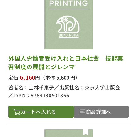
外国人労働者受け入れと日本社会 技能実
習制度の展開とジレンマ
6,160
定価
円
（本体 5,600 円）
著者名：
上林千恵子
出版社名：
東京大学出版会
ISBN：
9784130501866
カートへ入れる
商品詳細へ