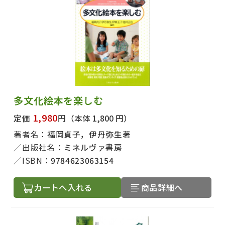
多文化絵本を楽しむ
1,980
定価
円
（本体 1,800 円）
著者名：
福岡貞子，伊丹弥生著
出版社名：
ミネルヴァ書房
ISBN：
9784623063154
カートへ入れる
商品詳細へ