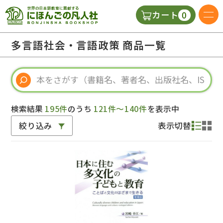
0
カート
日本語の教科書
多言語社会・言語政策 商品一覧
視聴覚・補助教材
辞典
検索結果
195件
のうち
121件～140件
を表示中
絞り込み
表示切替
教師用参考書
新規
ご利