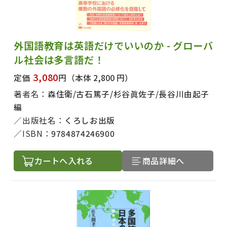
外国語教育は英語だけでいいのか - グローバ
ル社会は多言語だ！
3,080
定価
円
（本体 2,800 円）
著者名：
森住衛/古石篤子/杉谷眞佐子/長谷川由起子
編
出版社名：
くろしお出版
ISBN：
9784874246900
カートへ入れる
商品詳細へ