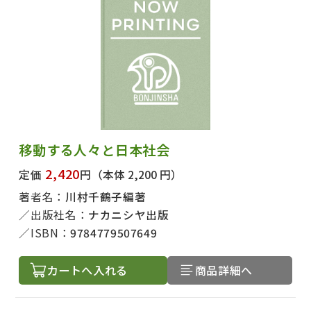
移動する人々と日本社会
2,420
定価
円
（本体 2,200 円）
著者名：
川村千鶴子編著
出版社名：
ナカニシヤ出版
ISBN：
9784779507649
カートへ入れる
商品詳細へ