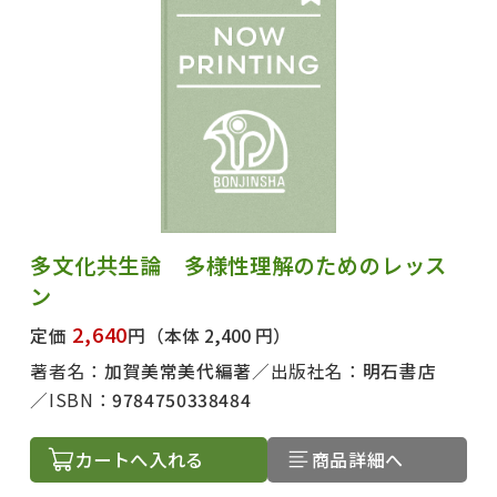
多文化共生論 多様性理解のためのレッス
ン
2,640
定価
円
（本体 2,400 円）
著者名：
加賀美常美代編著
出版社名：
明石書店
ISBN：
9784750338484
カートへ入れる
商品詳細へ