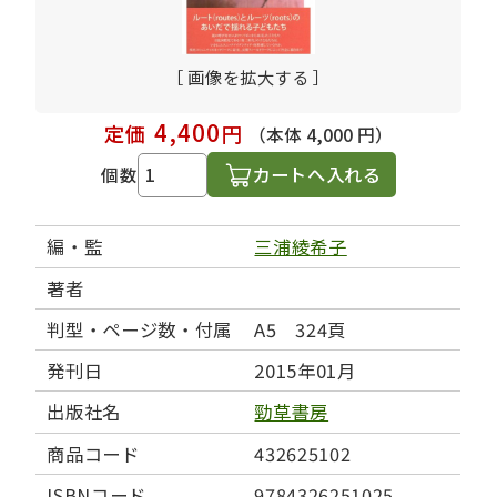
［ 画像を拡大する ］
4,400
定価
円
（本体 4,000 円）
カートへ入れる
個数
編・監
三浦綾希子
著者
判型・ページ数・付属
A5 324頁
発刊日
2015年01月
出版社名
勁草書房
商品コード
432625102
ISBNコード
9784326251025