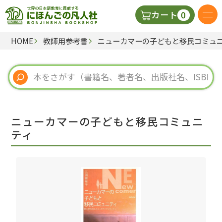
0
カート
HOME
教師用参考書
ニューカマーの子どもと移民コミュ
日本語の教科書
視聴覚・補助教材
辞典
ニューカマーの子どもと移民コミュニ
教師用参考書
ティ
新規
ご利