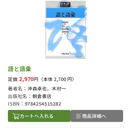
語と語彙
2,970
定価
円
（本体 2,700 円）
著者名：
沖森卓也，木村一
出版社名：
朝倉書店
ISBN：
9784254515282
カートへ入れる
商品詳細へ