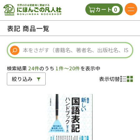
0
カート
日本語の教科書
表記 商品一覧
視聴覚・補助教材
辞典
検索結果
24件
のうち
1件～20件
を表示中
絞り込み
表示切替
教師用参考書
新規
ご利