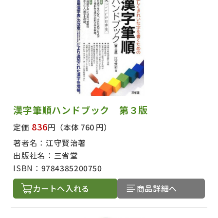
出版社名で絞り込む
漢字筆順ハンドブック 第３版
836
定価
円
（本体 760 円）
著者名で絞り込む
著者名：
江守賢治著
出版社名：
三省堂
ISBN：
9784385200750
絞り込む
カートへ入れる
商品詳細へ