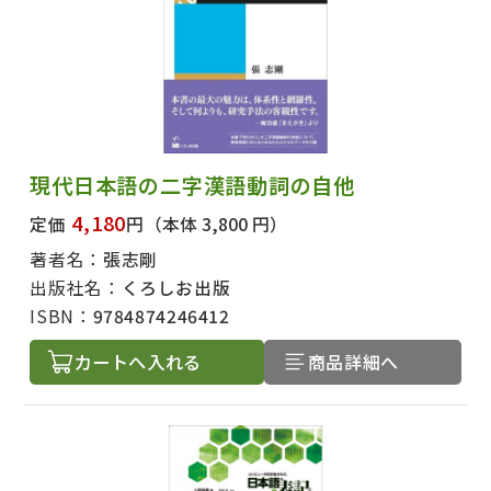
現代日本語の二字漢語動詞の自他
4,180
定価
円
（本体 3,800 円）
著者名：
張志剛
出版社名：
くろしお出版
ISBN：
9784874246412
カートへ入れる
商品詳細へ