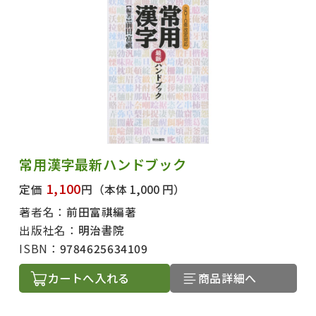
常用漢字最新ハンドブック
1,100
定価
円
（本体 1,000 円）
著者名：
前田富祺編著
出版社名：
明治書院
ISBN：
9784625634109
カートへ入れる
商品詳細へ