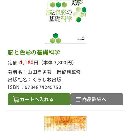
脳と色彩の基礎科学
4,180
定価
円
（本体 3,800 円）
著者名：
山田尚勇著，岡留剛監修
出版社名：
くろしお出版
ISBN：
9784874245750
カートへ入れる
商品詳細へ