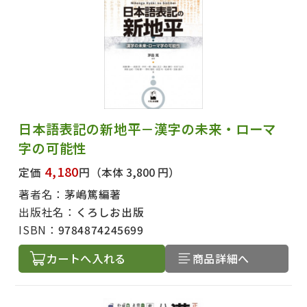
日本語表記の新地平－漢字の未来・ローマ
字の可能性
4,180
定価
円
（本体 3,800 円）
著者名：
茅嶋篤編著
出版社名：
くろしお出版
ISBN：
9784874245699
カートへ入れる
商品詳細へ