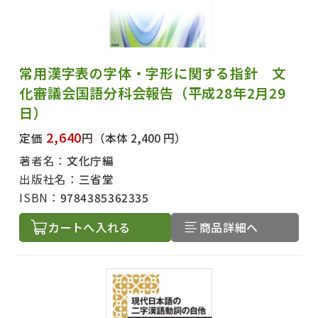
常用漢字表の字体・字形に関する指針 文
化審議会国語分科会報告（平成28年2月29
日）
2,640
定価
円
（本体 2,400 円）
著者名：
文化庁編
出版社名：
三省堂
ISBN：
9784385362335
カートへ入れる
商品詳細へ