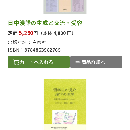
日中漢語の生成と交流・受容
5,280
定価
円
（本体 4,800 円）
出版社名：
白帝社
ISBN：
9784863982765
カートへ入れる
商品詳細へ