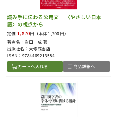
読み手に伝わる公用文 〈やさしい日本
語〉の視点から
1,870
定価
円
（本体 1,700 円）
著者名：
岩田一成 著
出版社名：
大修館書店
ISBN：
9784469213584
カートへ入れる
商品詳細へ