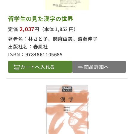
留学生の見た漢字の世界
2,037
定価
円
（本体 1,852 円）
著者名：
林さと子、関麻由美、齋藤伸子
出版社名：
春風社
ISBN：
9784861105685
カートへ入れる
商品詳細へ