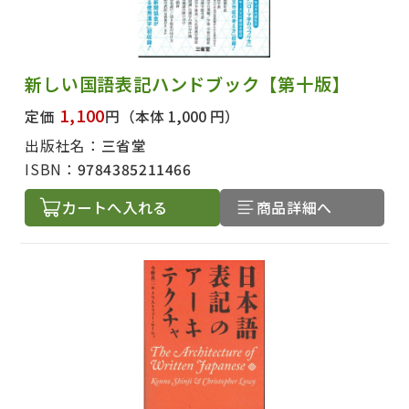
新しい国語表記ハンドブック【第十版】
1,100
定価
円
（本体 1,000 円）
出版社名：
三省堂
ISBN：
9784385211466
カートへ入れる
商品詳細へ