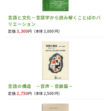
言語と文化－言語学から読み解くことばのバ
リエーション
3,300
定価
円
（本体 3,000 円）
言語の構造 －音声・音韻篇－
2,750
定価
円
（本体 2,500 円）