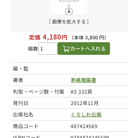
［ 画像を拡大する ］
4,180
定価
円
（本体 3,800 円）
カートへ入れる
個数
編・監
著者
茅嶋篤編著
判型・ページ数・付属
A5 332頁
発刊日
2012年11月
出版社名
くろしお出版
商品コード
487424569
ISBNコード
9784874245699