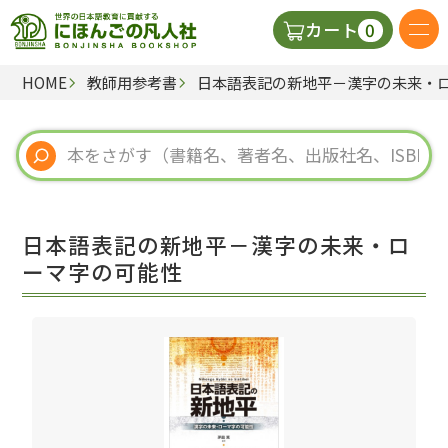
0
カート
HOME
教師用参考書
日本語表記の新地平－漢字の未来・
日本語の教科書
視聴覚・補助教材
辞典
日本語表記の新地平－漢字の未来・ロ
教師用参考書
ーマ字の可能性
新規
ご利