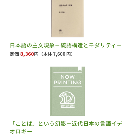
日本語の主文現象－統語構造とモダリティ－
8,360
定価
円
（本体 7,600 円）
「ことば」という幻影－近代日本の言語イデ
オロギー