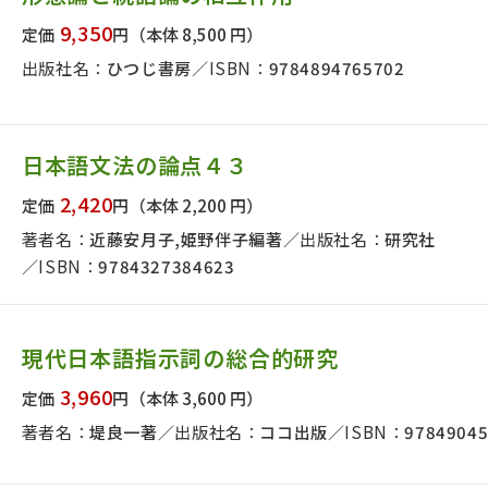
9,350
定価
円
（本体 8,500 円）
出版社名：
ひつじ書房
ISBN：
9784894765702
日本語文法の論点４３
2,420
定価
円
（本体 2,200 円）
著者名：
近藤安月子,姫野伴子編著
出版社名：
研究社
ISBN：
9784327384623
現代日本語指示詞の総合的研究
3,960
定価
円
（本体 3,600 円）
版社名で絞り込む
著者名：
堤良一著
出版社名：
ココ出版
ISBN：
9784904
者名で絞り込む