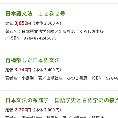
日本語文法 １２巻２号
3,850
定価
円
（本体 3,500 円）
著者名：
日本語文法学会編
出版社名：
くろしお出版
ISBN：
9784874245675
再構築した日本語文法
3,740
定価
円
（本体 3,400 円）
著者名：
小島剛一著
出版社名：
ひつじ書房
ISBN：
9784
日本文法の系譜学－国語学史と言語学史の接
2,200
定価
円
（本体 2,000 円）
著者名：
斉木美知世，鷲尾龍一著
出版社名：
開拓社