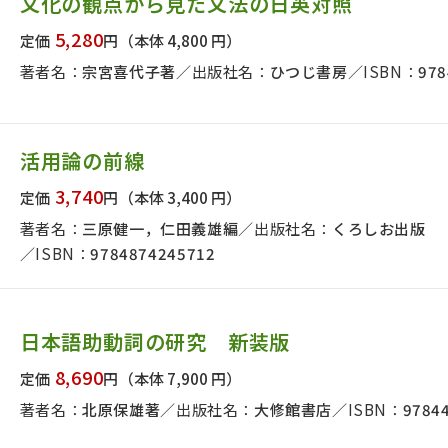
文化の観点から見た文法の日英対照
日本事情
定期刊行物
5,280
定価
円
（本体 4,800 円）
著者名：
宗宮喜代子著
出版社名：
ひつじ書房
ISBN：
978
活用論の前線
3,740
定価
円
（本体 3,400 円）
著者名：
三原健一，仁田義雄編
出版社名：
くろしお出版
ISBN：
9784874245712
日本語助動詞の研究 新装版
8,690
定価
円
（本体 7,900 円）
著者名：
北原保雄著
出版社名：
大修館書店
ISBN：
9784