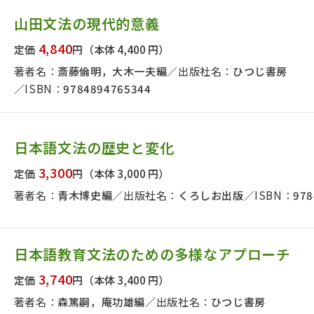
山田文法の現代的意義
絞り込む
4,840
定価
円
（本体 4,400 円）
著者名：
斎藤倫明，大木一夫編
出版社名：
ひつじ書房
ISBN：
9784894765344
日本語文法の歴史と変化
3,300
定価
円
（本体 3,000 円）
著者名：
青木博史編
出版社名：
くろしお出版
ISBN：
978
日本語教育文法のための多様なアプローチ
3,740
定価
円
（本体 3,400 円）
著者名：
森篤嗣，庵功雄編
出版社名：
ひつじ書房