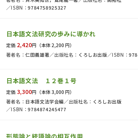
ISBN：
9784758925327
日本語文法研究の歩みに導かれ
2,420
定価
円
（本体 2,200 円）
著者名：
仁田義雄著
出版社名：
くろしお出版
ISBN：
978
日本語文法 １２巻１号
3,300
定価
円
（本体 3,000 円）
著者名：
日本語文法学会編
出版社名：
くろしお出版
ISBN：
9784874245477
形態論と統語論の相互作用