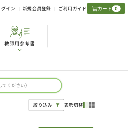
0
ログイン
新規会員登録
ご利用ガイド
カート
教師用参考書
・ＣＤ
現
字）
ニケーション
絞り込み
表示切替
策
スキル