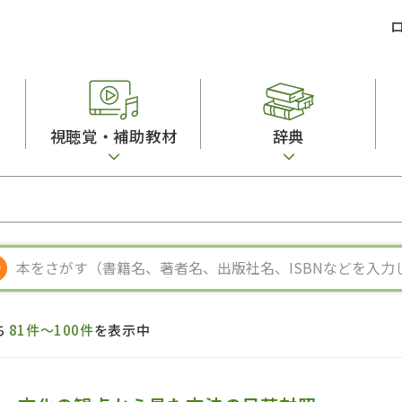
視聴覚・補助教材
辞典
ビジネスパーソン・研修生向け
コンピューター
漢字字典（辞典）
教室活動参考書
短期滞在者向け
カセットテープ
英語辞典
日本語概説
子ども向け
絵本・子ども向け補助
スペイン語辞典
語彙・意味
文法
図表
中国語辞典
文章・談話・表
発音・聴解
ポルトガル語辞典
表記
作文
ロシア語辞典
言語学
語彙・表現
国語辞典
日本語教育事情
表記（かな・漢
漢字・漢和辞典
異文化間コミュ
ち
81件～100件
を表示中
日本語能力試験対策
表現・用字用語辞典
言語の諸相
日本留学試験対
比較文化辞典
アカデミック・
大学入試対策
学校情報