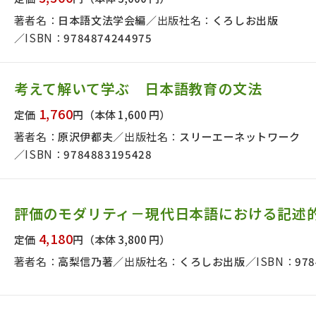
著者名：
日本語文法学会編
出版社名：
くろしお出版
ISBN：
9784874244975
考えて解いて学ぶ 日本語教育の文法
1,760
定価
円
（本体 1,600 円）
著者名：
原沢伊都夫
出版社名：
スリーエーネットワーク
ISBN：
9784883195428
評価のモダリティ－現代日本語における記述
4,180
定価
円
（本体 3,800 円）
著者名：
高梨信乃著
出版社名：
くろしお出版
ISBN：
978