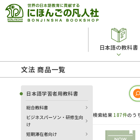
日本語の教科書
文法 商品一覧
総合教科書
ビデオ・ＤＶＤ
日本語学習辞典
日本語教授法
留学生向け専門分野
カード・ゲーム・絵教材
韓国語辞典
音声・音韻
日本語学習者用教科書
読解
ドイツ語辞典
文法
総合教科書
会話
各国語辞典
試験対策
検索結果
187件
のう
ビジネスパーソン・研修生向
練習問題
語学・文法辞典
多言語社会・言語政策
け
各種試験対策
定期刊行物
短期滞在者向け