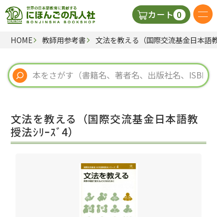
0
カート
HOME
教師用参考書
文法を教える（国際交流基金日本語教授
日本語の教科書
視聴覚・補助教材
辞典
文法を教える（国際交流基金日本語教
教師用参考書
授法ｼﾘｰｽﾞ4）
新規
ご利