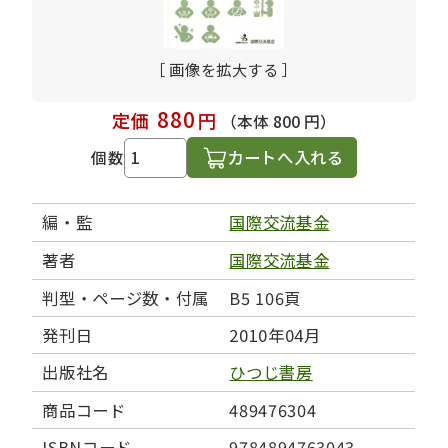
［ 画像を拡大する ］
880
定価
円
（本体 800 円）
カートへ入れる
個数
編・監
国際交流基金
著者
国際交流基金
判型・ページ数・付属
B5 106頁
発刊日
2010年04月
出版社名
ひつじ書房
商品コード
489476304
ISBNコード
9784894763043