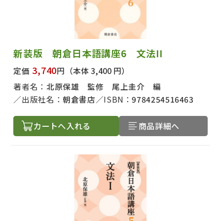
新装版 朝倉日本語講座6 文法II
3,740
定価
円
（本体 3,400 円）
著者名：
北原保雄 監修 尾上圭介 編
出版社名：
朝倉書店
ISBN：
9784254516463
カートへ入れる
商品詳細へ