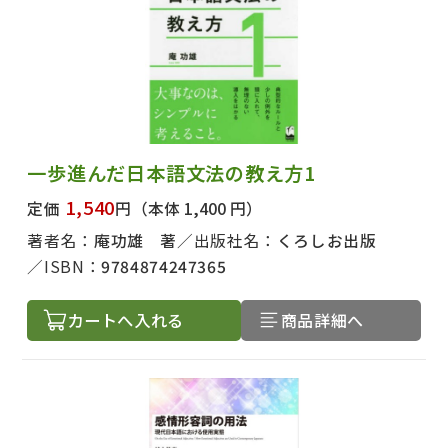
一歩進んだ日本語文法の教え方1
出版社名で絞り込む
1,540
定価
円
（本体 1,400 円）
著者名：
庵功雄 著
出版社名：
くろしお出版
ISBN：
9784874247365
著者名で絞り込む
カートへ入れる
商品詳細へ
絞り込む