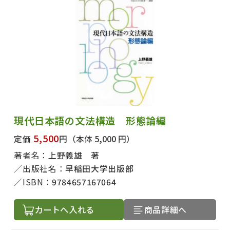
現代日本語の文法構造 形態論編
5,500
定価
円
（本体 5,000 円）
著者名：
上野義雄 著
出版社名：
早稲田大学出版部
ISBN：
9784657167064
カートへ入れる
商品詳細へ