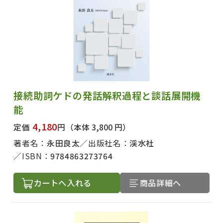
接続助詞ケドの発話解釈過程と談話展開機
能
4,180
定価
円
（本体 3,800 円）
著者名：
永田良太
出版社名：
渓水社
ISBN：
9784863273764
カートへ入れる
商品詳細へ