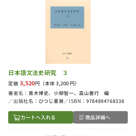
日本語文法史研究 ３
3,520
定価
円
（本体 3,200 円）
著者名：
青木博史、小柳智一、高山善行 編
出版社名：
ひつじ書房
ISBN：
9784894768338
カートへ入れる
商品詳細へ