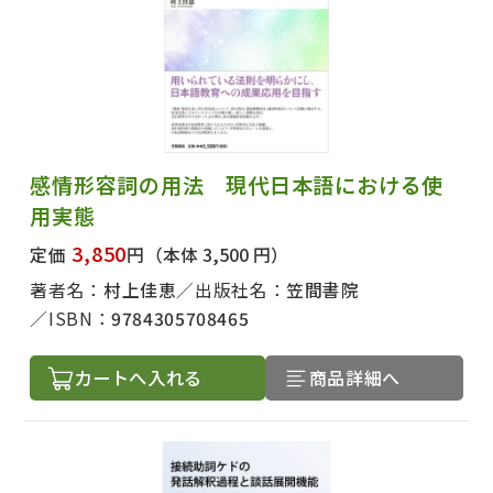
感情形容詞の用法 現代日本語における使
用実態
3,850
定価
円
（本体 3,500 円）
著者名：
村上佳恵
出版社名：
笠間書院
ISBN：
9784305708465
カートへ入れる
商品詳細へ