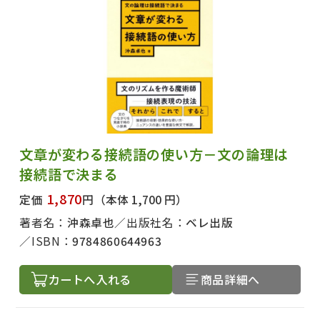
文章が変わる接続語の使い方－文の論理は
接続語で決まる
1,870
定価
円
（本体 1,700 円）
著者名：
沖森卓也
出版社名：
ベレ出版
ISBN：
9784860644963
カートへ入れる
商品詳細へ