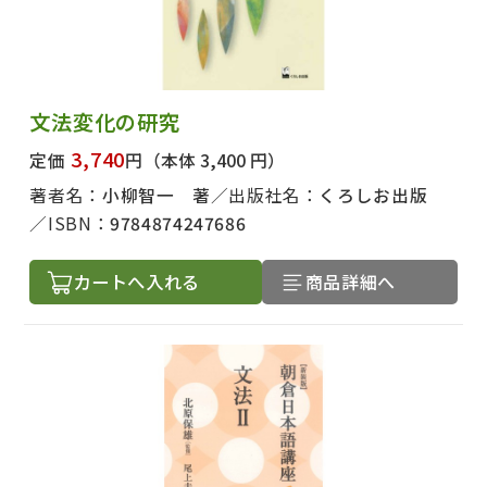
文法変化の研究
3,740
定価
円
（本体 3,400 円）
著者名：
小柳智一 著
出版社名：
くろしお出版
ISBN：
9784874247686
カートへ入れる
商品詳細へ