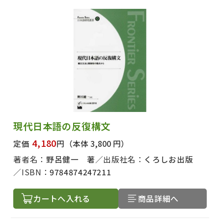
現代日本語の反復構文
4,180
定価
円
（本体 3,800 円）
著者名：
野呂健一 著
出版社名：
くろしお出版
ISBN：
9784874247211
カートへ入れる
商品詳細へ