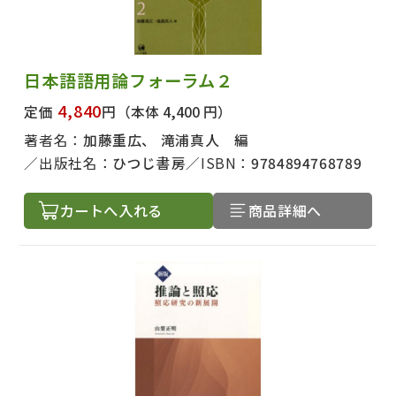
日本語語用論フォーラム２
4,840
定価
円
（本体 4,400 円）
著者名：
加藤重広、 滝浦真人 編
出版社名：
ひつじ書房
ISBN：
9784894768789
カートへ入れる
商品詳細へ