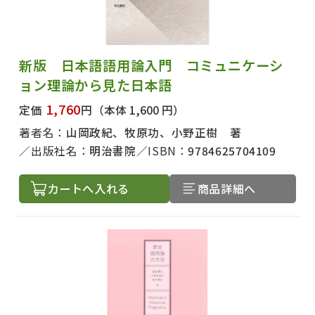
新版 日本語語用論入門 コミュニケーシ
ョン理論から見た日本語
1,760
定価
円
（本体 1,600 円）
著者名：
山岡政紀、牧原功、小野正樹 著
出版社名：
明治書院
ISBN：
9784625704109
カートへ入れる
商品詳細へ