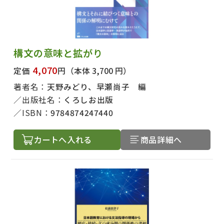
構文の意味と拡がり
4,070
定価
円
（本体 3,700 円）
著者名：
天野みどり、早瀬尚子 編
出版社名：
くろしお出版
ISBN：
9784874247440
カートへ入れる
商品詳細へ