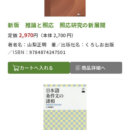
新版 推論と照応 照応研究の新展開
2,970
定価
円
（本体 2,700 円）
著者名：
山梨正明 著
出版社名：
くろしお出版
ISBN：
9784874247501
カートへ入れる
商品詳細へ