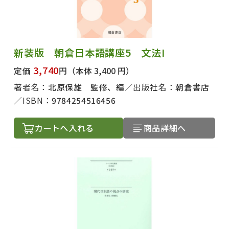
新装版 朝倉日本語講座5 文法I
3,740
定価
円
（本体 3,400 円）
著者名：
北原保雄 監修、編
出版社名：
朝倉書店
ISBN：
9784254516456
カートへ入れる
商品詳細へ