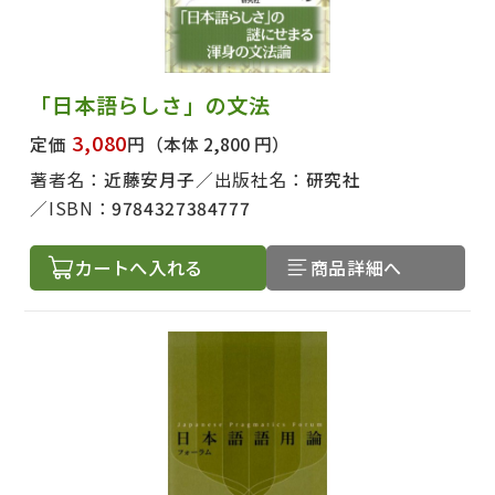
「日本語らしさ」の文法
3,080
定価
円
（本体 2,800 円）
著者名：
近藤安月子
出版社名：
研究社
ISBN：
9784327384777
カートへ入れる
商品詳細へ