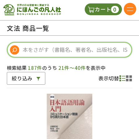
0
カート
日本語の教科書
文法 商品一覧
視聴覚・補助教材
辞典
検索結果
187件
のうち
21件～40件
を表示中
絞り込み
表示切替
教師用参考書
新規
ご利