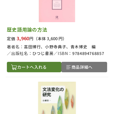
歴史語用論の方法
3,960
定価
円
（本体 3,600 円）
著者名：
高田博行、小野寺典子、青木博史 編
出版社名：
ひつじ書房
ISBN：
9784894768857
カートへ入れる
商品詳細へ