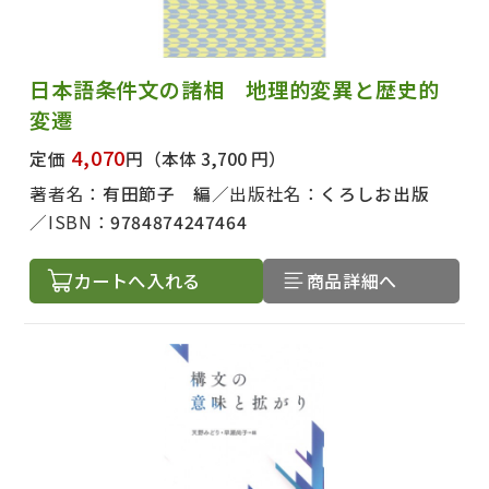
日本語条件文の諸相 地理的変異と歴史的
変遷
4,070
定価
円
（本体 3,700 円）
著者名：
有田節子 編
出版社名：
くろしお出版
ISBN：
9784874247464
カートへ入れる
商品詳細へ