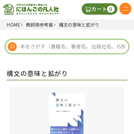
0
カート
HOME
教師用参考書
構文の意味と拡がり
日本語の教科書
視聴覚・補助教材
辞典
構文の意味と拡がり
教師用参考書
新規
ご利