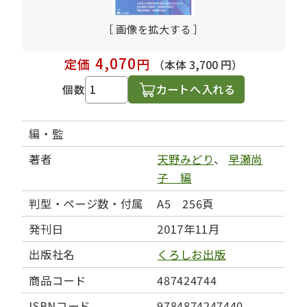
［ 画像を拡大する ］
4,070
定価
円
（本体 3,700 円）
カートへ入れる
個数
編・監
著者
天野みどり
、
早瀬尚
子 編
判型・ページ数・付属
A5 256頁
発刊日
2017年11月
出版社名
くろしお出版
商品コード
487424744
ISBNコード
9784874247440