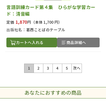
言語訓練カード第４集 ひらがな学習カー
ド：清音編
1,870
定価
円
（本体 1,700 円）
出版社名：
葛西ことばのテーブル
カートへ入れる
商品詳細へ
1
2
3
4
5
次へ
あなたにおすすめの商品