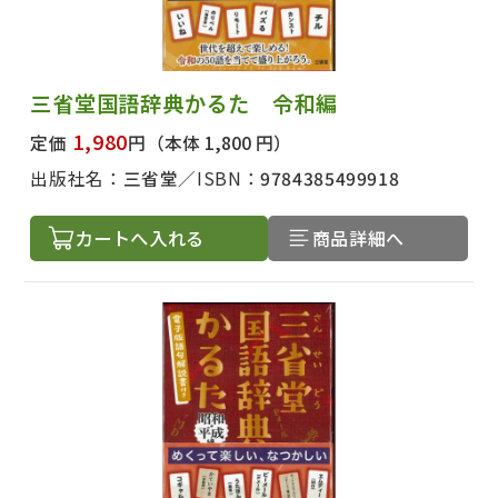
三省堂国語辞典かるた 令和編
1,980
定価
円
（本体 1,800 円）
出版社名：
三省堂
ISBN：
9784385499918
カートへ入れる
商品詳細へ