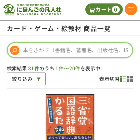
0
カート
日本語の教科書
カード・ゲーム・絵教材 商品一覧
視聴覚・補助教材
辞典
検索結果
81件
のうち
1件～20件
を表示中
絞り込み
表示切替
教師用参考書
新規
ご利