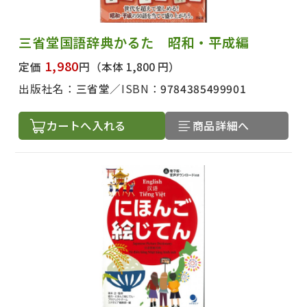
三省堂国語辞典かるた 昭和・平成編
1,980
定価
円
（本体 1,800 円）
出版社名：
三省堂
ISBN：
9784385499901
カートへ入れる
商品詳細へ