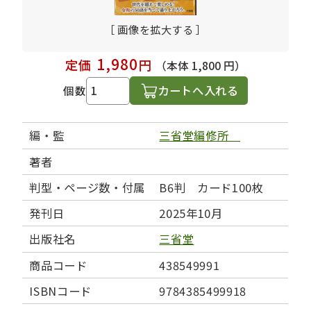
［ 画像を拡大する ］
1,980
定価
円
（本体 1,800 円）
カートへ入れる
個数
編・監
三省堂編修所
著者
判型・ページ数・付属
B6判 カード100枚
発刊日
2025年10月
出版社名
三省堂
商品コード
438549991
ISBNコード
9784385499918