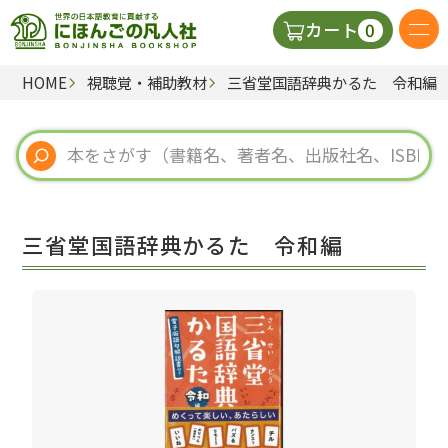
0
カート
HOME
視聴覚・補助教材
三省堂国語辞典かるた 令和編
日本語の教科書
視聴覚・補助教材
辞典
三省堂国語辞典かるた 令和編
教師用参考書
新規
ご利