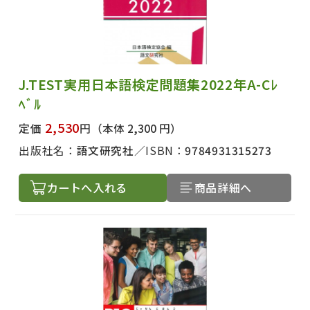
J.TEST実用日本語検定問題集2022年A-Cﾚ
ﾍﾞﾙ
2,530
定価
円
（本体 2,300 円）
出版社名：
語文研究社
ISBN：
9784931315273
カートへ入れる
商品詳細へ