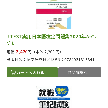
J.TEST実用日本語検定問題集2020年A-Cﾚ
ﾍﾞﾙ
2,420
定価
円
（本体 2,200 円）
出版社名：
語文研究社
ISBN：
9784931315341
カートへ入れる
商品詳細へ