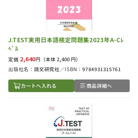
J.TEST実用日本語検定問題集2023年A-Cﾚ
ﾍﾞﾙ
2,640
定価
円
（本体 2,400 円）
出版社名：
語文研究社
ISBN：
9784931315761
カートへ入れる
商品詳細へ