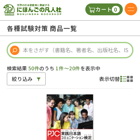
0
カート
日本語の教科書
各種試験対策 商品一覧
視聴覚・補助教材
辞典
検索結果
50件
のうち
1件～20件
を表示中
絞り込み
表示切替
教師用参考書
新規
ご利