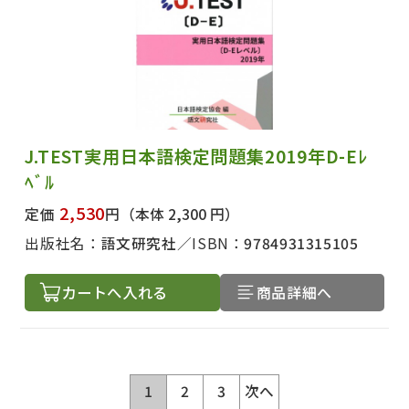
J.TEST実用日本語検定問題集2019年D-Eﾚ
ﾍﾞﾙ
2,530
定価
円
（本体 2,300 円）
出版社名：
語文研究社
ISBN：
9784931315105
カートへ入れる
商品詳細へ
1
2
3
次へ