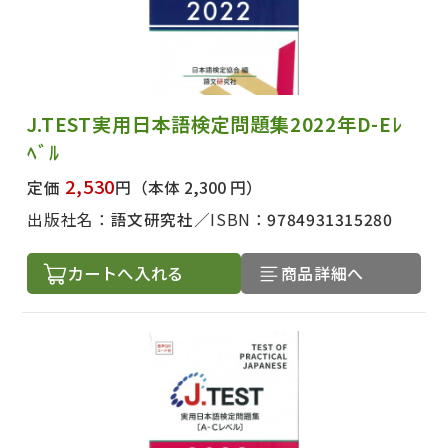
J.TEST実用日本語検定問題集2022年D-Eﾚ
ﾍﾞﾙ
2,530
定価
円
（本体 2,300 円）
出版社名：
語文研究社
ISBN：
9784931315280
カートへ入れる
商品詳細へ