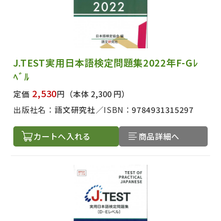
J.TEST実用日本語検定問題集2022年F-Gﾚ
ﾍﾞﾙ
2,530
定価
円
（本体 2,300 円）
出版社名：
語文研究社
ISBN：
9784931315297
カートへ入れる
商品詳細へ