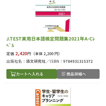
出版社名で絞り込む
J.TEST実用日本語検定問題集2021年A-Cﾚ
ﾍﾞﾙ
2,420
定価
円
（本体 2,200 円）
著者名で絞り込む
出版社名：
語文研究社
ISBN：
9784931315372
カートへ入れる
商品詳細へ
絞り込む