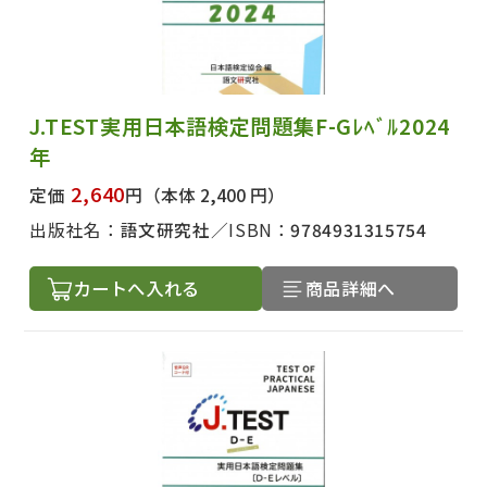
J.TEST実用日本語検定問題集F-Gﾚﾍﾞﾙ2024
年
2,640
定価
円
（本体 2,400 円）
出版社名：
語文研究社
ISBN：
9784931315754
カートへ入れる
商品詳細へ