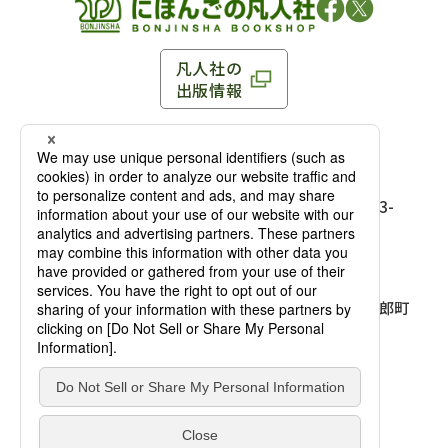
凡人社の
出版情報
〒102-0093 東京都千代田区平河町 1-3-13 8F
TEL：03-3263-3959／FAX：03-3263-3116
〒102-0093 東京都千代田区平河町1-3-
13 8F［
アクセス
］
麹町店
TEL：03-3239-8673／FAX：03-3263-
3116
〒541-0056 大阪府大阪市中央区久太郎町
4-2-10
大阪店
大西ビルディング 1階［
アクセス
］
TEL：06-4256-2684／FAX：03-6733-
7887
凡人社の本を見る