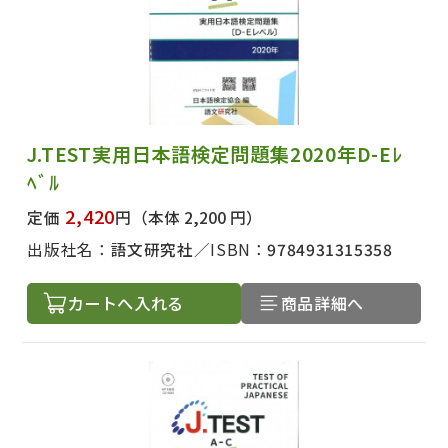
J.TEST実用日本語検定問題集2020年D-Eﾚ
ﾍﾞﾙ
2,420
定価
円
（本体 2,200 円）
出版社名：
語文研究社
ISBN：
9784931315358
カートへ入れる
商品詳細へ