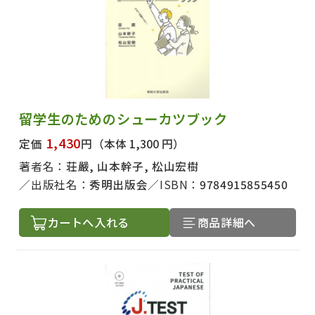
留学生のためのシューカツブック
1,430
定価
円
（本体 1,300 円）
著者名：
荘嚴, 山本幹子, 松山宏樹
出版社名：
秀明出版会
ISBN：
9784915855450
カートへ入れる
商品詳細へ