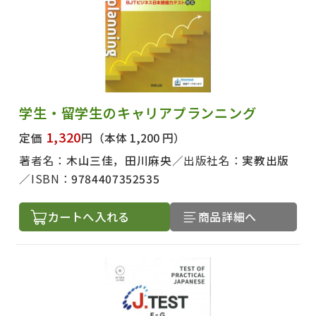
学生・留学生のキャリアプランニング
1,320
定価
円
（本体 1,200 円）
著者名：
木山三佳，田川麻央
出版社名：
実教出版
ISBN：
9784407352535
カートへ入れる
商品詳細へ