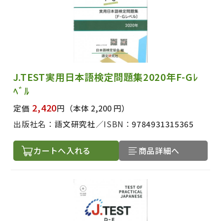
J.TEST実用日本語検定問題集2020年F-Gﾚ
ﾍﾞﾙ
2,420
定価
円
（本体 2,200 円）
出版社名：
語文研究社
ISBN：
9784931315365
カートへ入れる
商品詳細へ