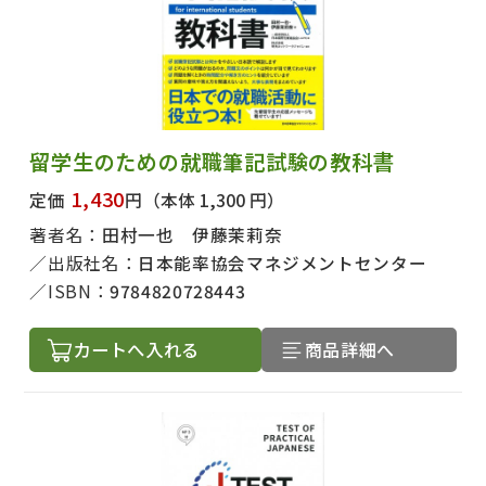
留学生のための就職筆記試験の教科書
1,430
定価
円
（本体 1,300 円）
著者名：
田村一也 伊藤茉莉奈
出版社名：
日本能率協会マネジメントセンター
ISBN：
9784820728443
カートへ入れる
商品詳細へ