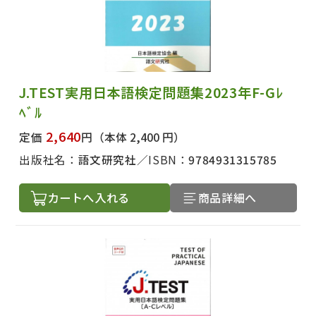
J.TEST実用日本語検定問題集2023年F-Gﾚ
ﾍﾞﾙ
2,640
定価
円
（本体 2,400 円）
出版社名：
語文研究社
ISBN：
9784931315785
カートへ入れる
商品詳細へ