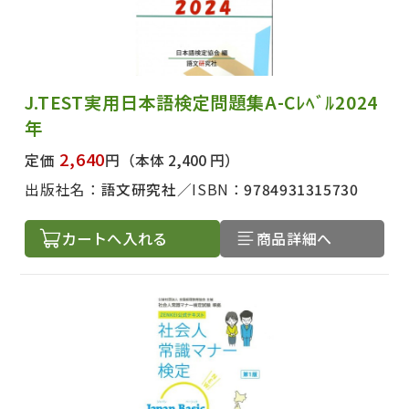
J.TEST実用日本語検定問題集A-Cﾚﾍﾞﾙ2024
年
2,640
定価
円
（本体 2,400 円）
出版社名：
語文研究社
ISBN：
9784931315730
カートへ入れる
商品詳細へ