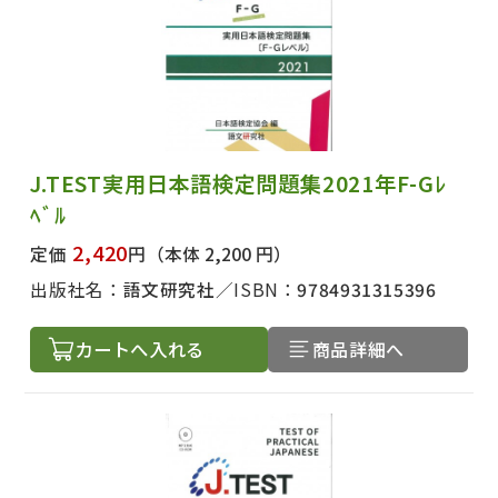
J.TEST実用日本語検定問題集2021年F-Gﾚ
ﾍﾞﾙ
2,420
定価
円
（本体 2,200 円）
出版社名：
語文研究社
ISBN：
9784931315396
カートへ入れる
商品詳細へ