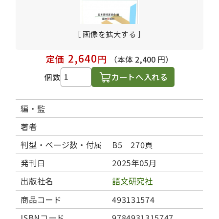
［ 画像を拡大する ］
2,640
定価
円
（本体 2,400 円）
カートへ入れる
個数
編・監
著者
判型・ページ数・付属
B5 270頁
発刊日
2025年05月
出版社名
語文研究社
商品コード
493131574
ISBNコード
9784931315747