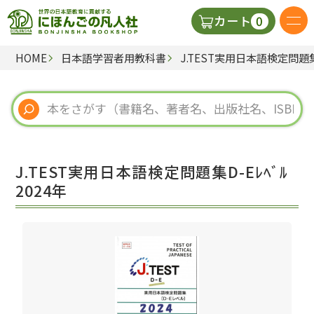
0
カート
HOME
日本語学習者用教科書
J.TEST実用日本語検定問題集D
日本語の教科書
視聴覚・補助教材
辞典
J.TEST実用日本語検定問題集D-Eﾚﾍﾞﾙ
教師用参考書
2024年
新規
ご利