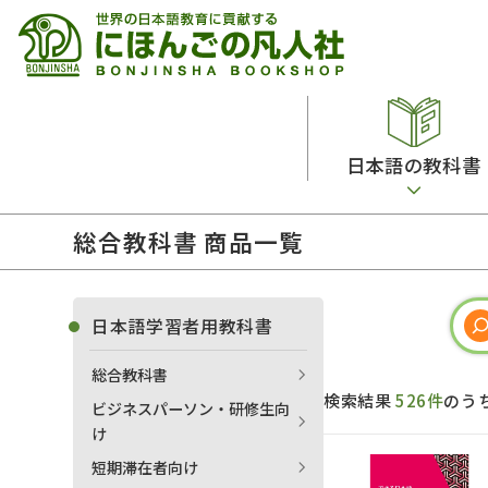
日本語の教科書
総合教科書 商品一覧
総合教科書
ビデオ・ＤＶＤ
日本語学習辞典
日本語教授法
留学生向け専門分野
カード・ゲーム・絵教材
韓国語辞典
音声・音韻
日本語学習者用教科書
読解
ドイツ語辞典
文法
総合教科書
会話
各国語辞典
試験対策
検索結果
526件
のう
ビジネスパーソン・研修生向
練習問題
語学・文法辞典
多言語社会・言語政策
け
各種試験対策
定期刊行物
短期滞在者向け