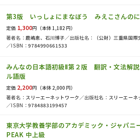
第3版 いっしょにまなぼう みえこさんの
絞り込む
1,300
定価
円
（本体 1,182 円）
著者名：
鹿嶋恵、石川博子
出版社名：
（公財）三重県国際
ISBN：
9784990661533
みんなの日本語初級Ⅱ第２版 翻訳・文法解
ル語版
2,200
定価
円
（本体 2,000 円）
著者名：
スリーエーネットワーク
出版社名：
スリーエーネ
ISBN：
9784883199457
東京大学教養学部のアカデミック・ジャパニー
PEAK 中上級