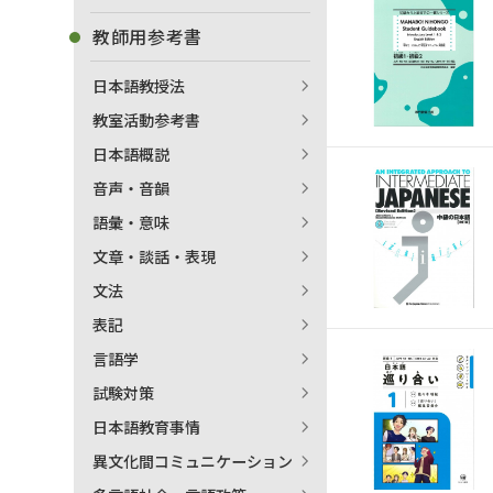
教師用参考書
日本語教授法
教室活動参考書
日本語概説
音声・音韻
語彙・意味
文章・談話・表現
文法
表記
言語学
試験対策
出
日本語教育事情
異文化間コミュニケーション
著