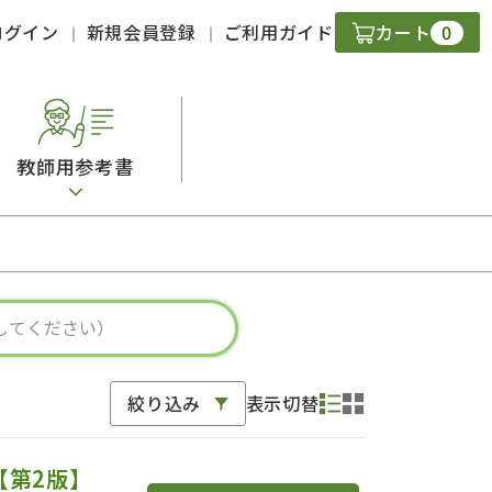
0
ログイン
新規会員登録
ご利用ガイド
カート
教師用参考書
・ＣＤ
現
字）
ニケーション
絞り込み
表示切替
策
スキル
【第2版】