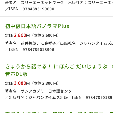
著者名：
スリーエーネットワーク
出版社名：
スリーエーネ
ISBN：
9784883199600
初中級日本語パノラマPlus
2,860
定価
円
（本体 2,600 円）
著者名：
花井善朗、江森祥子
出版社名：
ジャパンタイムズ
ISBN：
9784789018906
きょうから話せる！ にほんご だいじょうぶ 〈
音声DL版
3,080
定価
円
（本体 2,800 円）
著者名：
サンアカデミー日本語センター
出版社名：
ジャパンタイムズ出版
ISBN：
97847890189