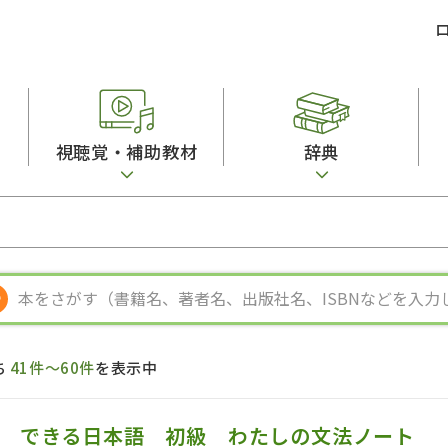
視聴覚・補助教材
辞典
ビジネスパーソン・研修生向け
コンピューター
漢字字典（辞典）
教室活動参考書
短期滞在者向け
カセットテープ
英語辞典
日本語概説
子ども向け
絵本・子ども向け補助
スペイン語辞典
語彙・意味
文法
図表
中国語辞典
文章・談話・表
発音・聴解
ポルトガル語辞典
表記
作文
ロシア語辞典
言語学
語彙・表現
国語辞典
日本語教育事情
表記（かな・漢
漢字・漢和辞典
異文化間コミュ
ち
41件～60件
を表示中
日本語能力試験対策
表現・用字用語辞典
言語の諸相
日本留学試験対
比較文化辞典
アカデミック・
大学入試対策
学校情報
できる日本語 初級 わたしの文法ノート 