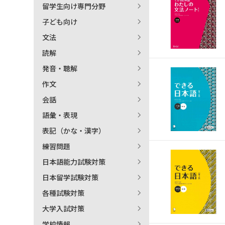
留学生向け専門分野
日本語学習関連副読本
子ども向け
文法
読解
発音・聴解
作文
会話
語彙・表現
表記（かな・漢字）
練習問題
日本語能力試験対策
日本留学試験対策
各種試験対策
大学入試対策
学校情報