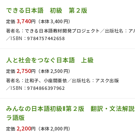
できる日本語 初級 第２版
3,740
定価
円
（本体 3,400 円）
著者名：
できる日本語教材開発プロジェクト
出版社名：
ア
ISBN：
9784757442658
人と社会をつなぐ日本語 上級
2,750
定価
円
（本体 2,500 円）
著者名：
辻和子、小座間亜依
出版社名：
アスク出版
ISBN：
9784866397962
みんなの日本語初級Ⅱ第２版 翻訳・文法解
ラ語版
2,200
定価
円
（本体 2,000 円）