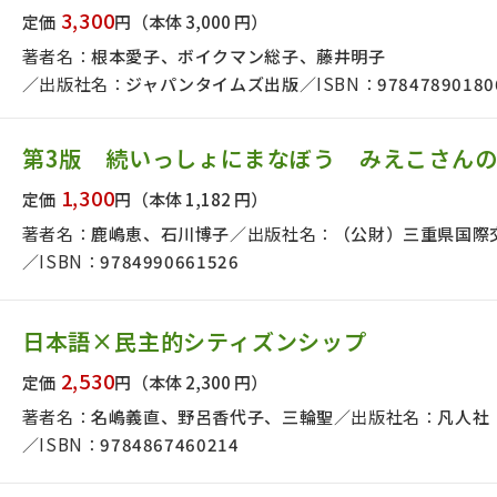
3,300
定価
円
（本体 3,000 円）
著者名：
根本愛子、ボイクマン総子、藤井明子
出版社名：
ジャパンタイムズ出版
ISBN：
97847890180
第3版 続いっしょにまなぼう みえこさん
1,300
定価
円
（本体 1,182 円）
著者名：
鹿嶋恵、石川博子
出版社名：
（公財）三重県国際
ISBN：
9784990661526
日本語×民主的シティズンシップ
2,530
定価
円
（本体 2,300 円）
著者名：
名嶋義直、野呂香代子、三輪聖
出版社名：
凡人社
ISBN：
9784867460214