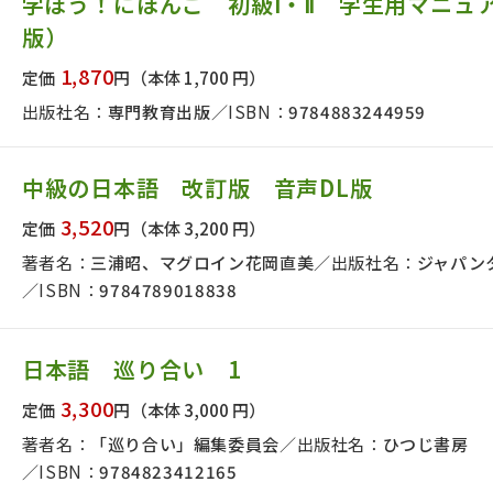
学ぼう！にほんご 初級Ⅰ・Ⅱ 学生用マニュ
版）
1,870
定価
円
（本体 1,700 円）
出版社名：
専門教育出版
ISBN：
9784883244959
中級の日本語 改訂版 音声DL版
3,520
定価
円
（本体 3,200 円）
著者名：
三浦昭、マグロイン花岡直美
出版社名：
ジャパン
ISBN：
9784789018838
日本語 巡り合い 1
3,300
定価
円
（本体 3,000 円）
版社名で絞り込む
著者名：
「巡り合い」編集委員会
出版社名：
ひつじ書房
ISBN：
9784823412165
者名で絞り込む