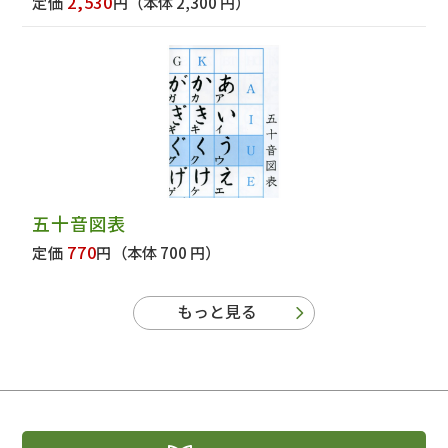
2,530
定価
円
（本体 2,300 円）
五十音図表
770
定価
円
（本体 700 円）
もっと見る