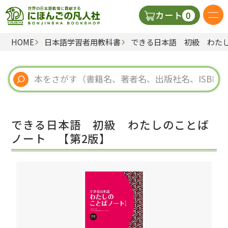
0
カート
HOME
日本語学習者用教科書
できる日本語 初級 わた
日本語の教科書
視聴覚・補助教材
辞典
できる日本語 初級 わたしのことば
教師用参考書
ノート 【第2版】
新規
ご利