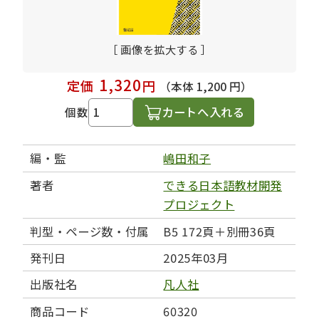
［ 画像を拡大する ］
1,320
定価
円
（本体 1,200 円）
カートへ入れる
個数
編・監
嶋田和子
著者
できる日本語教材開発
プロジェクト
判型・ページ数・付属
B5 172頁＋別冊36頁
発刊日
2025年03月
出版社名
凡人社
商品コード
60320