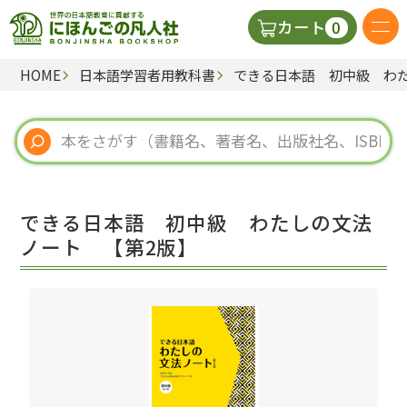
0
カート
HOME
日本語学習者用教科書
できる日本語 初中級 わ
日本語の教科書
視聴覚・補助教材
辞典
できる日本語 初中級 わたしの文法
教師用参考書
ノート 【第2版】
新規
ご利