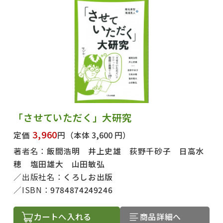
「させていただく」大研究
3,960
定価
円
（本体 3,600 円）
著者名：
飯間浩明 井上史雄 荻野千砂子 日高水
穂 塩田雄大 山田敏弘
出版社名：
くろしお出版
ISBN：
9784874249246
カートへ入れる
商品詳細へ