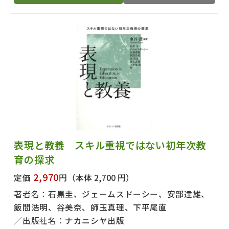
表現と教養 スキル重視ではない初年次教
育の探求
2,970
定価
円
（本体 2,700 円）
著者名：
石黒圭、ジェームスドーシー、安部達雄、
飯間浩明、谷美奈、師玉真理、下平尾直
出版社名：
ナカニシヤ出版