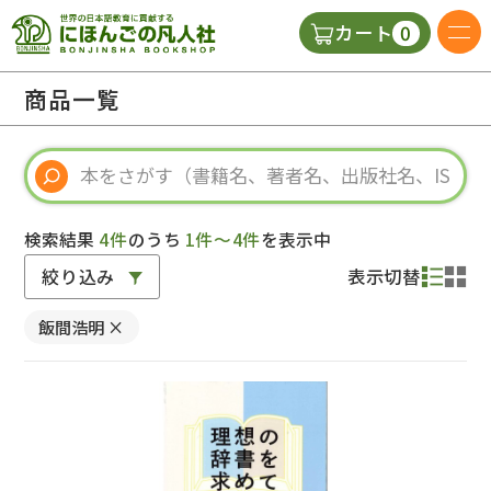
0
カート
日本語の教科書
商品一覧
視聴覚・補助教材
辞典
検索結果
4件
のうち
1件～4件
を表示中
絞り込み
表示切替
教師用参考書
飯間浩明
×
新規
ご利