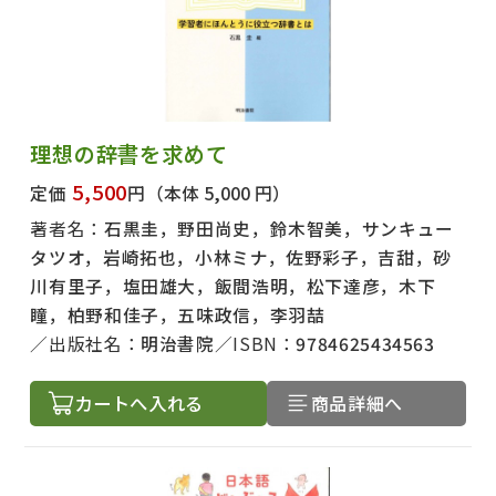
理想の辞書を求めて
5,500
定価
円
（本体 5,000 円）
著者名：
石黒圭，野田尚史，鈴木智美，サンキュー
タツオ，岩崎拓也，小林ミナ，佐野彩子，吉甜，砂
川有里子，塩田雄大，飯間浩明，松下達彦，木下
瞳，柏野和佳子，五味政信，李羽喆
出版社名：
明治書院
ISBN：
9784625434563
カートへ入れる
商品詳細へ