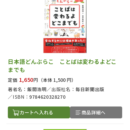
日本語どんぶらこ ことばは変わるよどこ
までも
1,650
定価
円
（本体 1,500 円）
著者名：
飯間浩明
出版社名：
毎日新聞出版
ISBN：
9784620328270
カートへ入れる
商品詳細へ