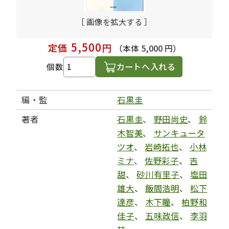
［ 画像を拡大する ］
5,500
定価
円
（本体 5,000 円）
カートへ入れる
個数
編・監
石黒圭
著者
石黒圭
、
野田尚史
、
鈴
木智美
、
サンキュータ
ツオ
、
岩崎拓也
、
小林
ミナ
、
佐野彩子
、
吉
甜
、
砂川有里子
、
塩田
雄大
、
飯間浩明
、
松下
達彦
、
木下瞳
、
柏野和
佳子
、
五味政信
、
李羽