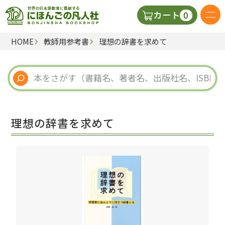
0
カート
HOME
教師用参考書
理想の辞書を求めて
日本語の教科書
視聴覚・補助教材
辞典
理想の辞書を求めて
教師用参考書
新規
ご利