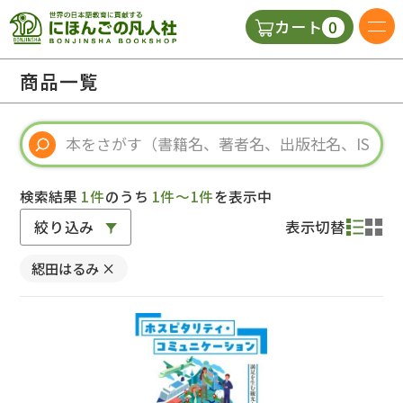
0
カート
日本語の教科書
商品一覧
視聴覚・補助教材
辞典
検索結果
1件
のうち
1件～1件
を表示中
絞り込み
表示切替
教師用参考書
綛田はるみ
×
新規
ご利