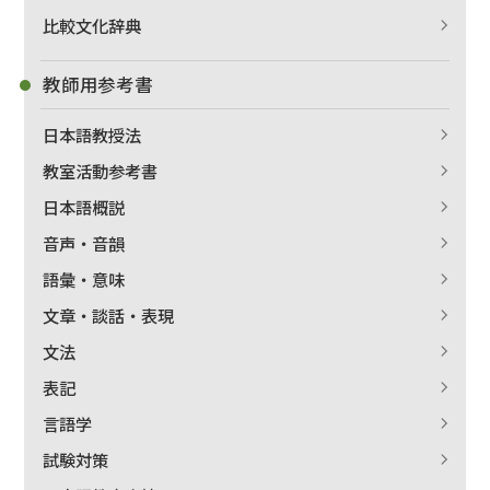
比較文化辞典
教師用参考書
日本語教授法
教室活動参考書
日本語概説
音声・音韻
語彙・意味
文章・談話・表現
文法
表記
言語学
試験対策