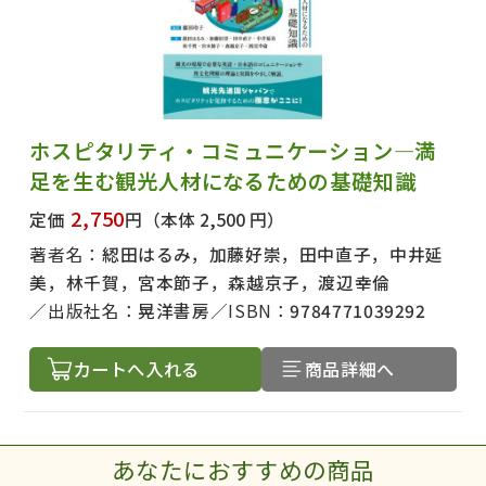
ホスピタリティ・コミュニケーション―満
足を生む観光人材になるための基礎知識
2,750
定価
円
（本体 2,500 円）
著者名：
綛田はるみ，加藤好崇，田中直子，中井延
美，林千賀，宮本節子，森越京子，渡辺幸倫
出版社名：
晃洋書房
ISBN：
9784771039292
カートへ入れる
商品詳細へ
あなたにおすすめの商品