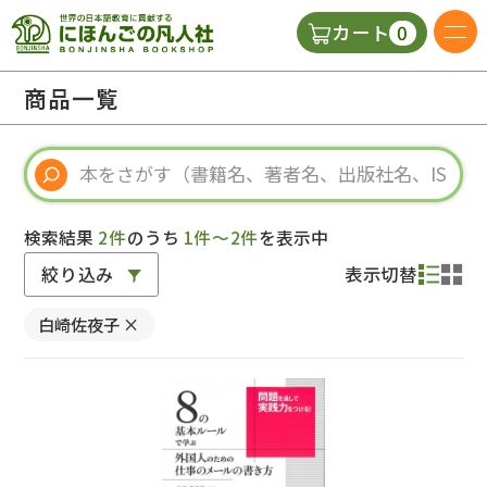
0
カート
日本語の教科書
商品一覧
視聴覚・補助教材
辞典
検索結果
2件
のうち
1件～2件
を表示中
絞り込み
表示切替
教師用参考書
白崎佐夜子
×
新規
ご利