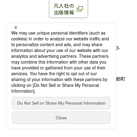
凡人社の
出版情報
〒102-0093 東京都千代田区平河町 1-3-13 8F
TEL：03-3263-3959／FAX：03-3263-3116
〒102-0093 東京都千代田区平河町1-3-
13 8F［
アクセス
］
麹町店
TEL：03-3239-8673／FAX：03-3263-
3116
〒541-0056 大阪府大阪市中央区久太郎町
4-2-10
大阪店
大西ビルディング 1階［
アクセス
］
TEL：06-4256-2684／FAX：03-6733-
7887
凡人社の本を見る
© Bonjinsha Co., LTD. All Rights Reserved.
凡人社が出版した本を見る