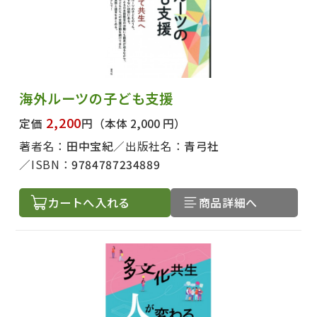
海外ルーツの子ども支援
2,200
定価
円
（本体 2,000 円）
著者名：
田中宝紀
出版社名：
青弓社
ISBN：
9784787234889
カートへ入れる
商品詳細へ