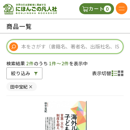
0
カート
日本語の教科書
商品一覧
視聴覚・補助教材
辞典
検索結果
2件
のうち
1件～2件
を表示中
絞り込み
表示切替
教師用参考書
田中宝紀
×
新規
ご利