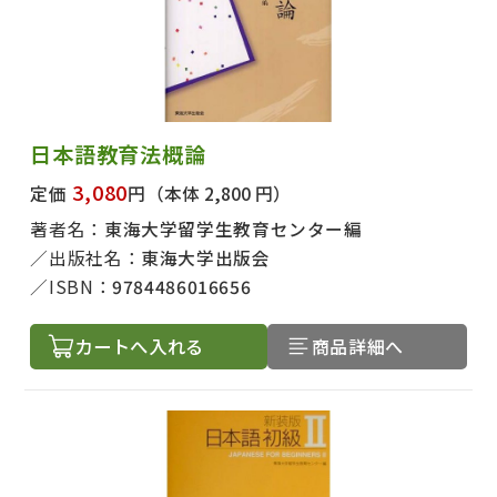
日本語教育法概論
3,080
定価
円
（本体 2,800 円）
著者名：
東海大学留学生教育センター編
出版社名：
東海大学出版会
ISBN：
9784486016656
カートへ入れる
商品詳細へ