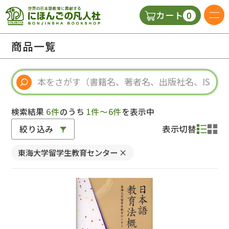
0
カート
日本語の教科書
商品一覧
視聴覚・補助教材
辞典
検索結果
6件
のうち
1件～6件
を表示中
絞り込み
表示切替
教師用参考書
東海大学留学生教育センター
×
新規
ご利