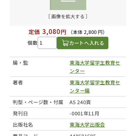
［ 画像を拡大する ］
3,080
定価
円
（本体 2,800 円）
カートへ入れる
個数
編・監
東海大学留学生教育セ
ンター
著者
東海大学留学生教育セ
ンター編
判型・ページ数・付属
A5 240頁
発刊日
-0001年11月
出版社名
東海大学出版会
商品コード
448601605