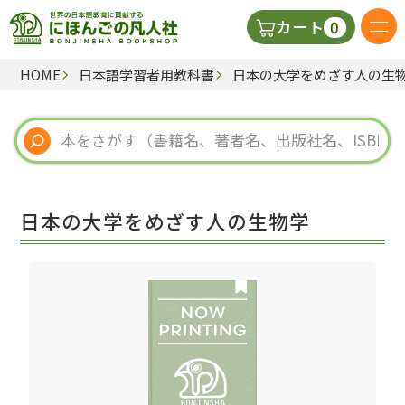
0
カート
HOME
日本語学習者用教科書
日本の大学をめざす人の生
日本語の教科書
視聴覚・補助教材
辞典
日本の大学をめざす人の生物学
教師用参考書
新規
ご利