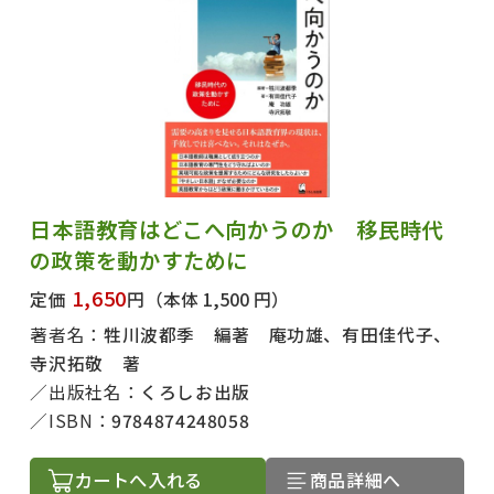
日本語教育はどこへ向かうのか 移民時代
の政策を動かすために
1,650
定価
円
（本体 1,500 円）
著者名：
牲川波都季 編著 庵功雄、有田佳代子、
寺沢拓敬 著
出版社名：
くろしお出版
ISBN：
9784874248058
カートへ入れる
商品詳細へ