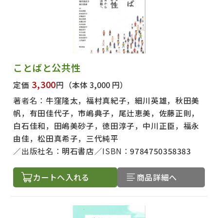
ことばと公共性
3,300
定価
円
（本体 3,000 円）
著者名：
牛窪隆太，福村真紀子，細川英雄，秋田美
帆，有田佳代子，市嶋典子，尾辻恵美，佐藤正則，
白石佳和，田嶋美砂子，徳田淳子，中川正臣，福永
由佳，松田真希子，三代純平
出版社名：
明石書店
ISBN：
9784750358383
カートへ入れる
商品詳細へ