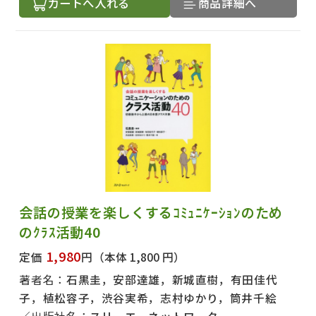
カートへ入れる
商品詳細へ
会話の授業を楽しくするｺﾐｭﾆｹｰｼｮﾝのため
のｸﾗｽ活動40
1,980
定価
円
（本体 1,800 円）
著者名：
石黒圭，安部達雄，新城直樹，有田佳代
子，植松容子，渋谷実希，志村ゆかり，筒井千絵