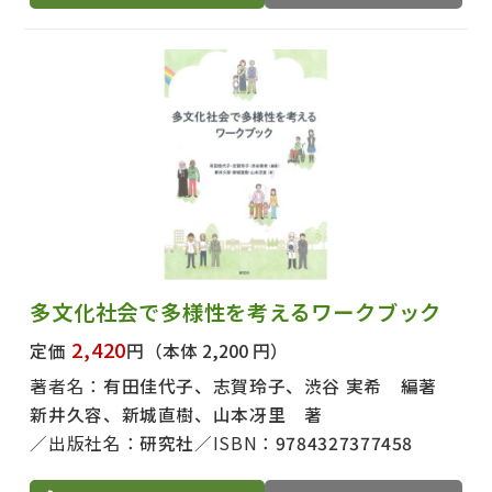
多文化社会で多様性を考えるワークブック
2,420
定価
円
（本体 2,200 円）
著者名：
有田佳代子、志賀玲子、渋谷 実希 編著
新井久容、新城直樹、山本冴里 著
出版社名：
研究社
ISBN：
9784327377458