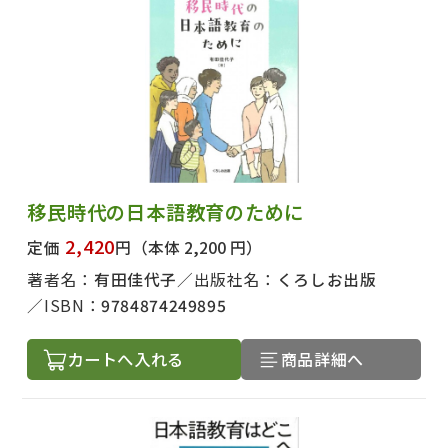
移民時代の日本語教育のために
2,420
定価
円
（本体 2,200 円）
著者名：
有田佳代子
出版社名：
くろしお出版
ISBN：
9784874249895
カートへ入れる
商品詳細へ