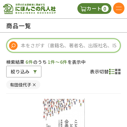
0
カート
日本語の教科書
商品一覧
視聴覚・補助教材
辞典
検索結果
6件
のうち
1件～6件
を表示中
絞り込み
表示切替
教師用参考書
有田佳代子
×
新規
ご利