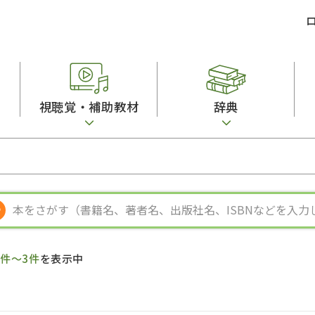
視聴覚・補助教材
辞典
ビジネスパーソン・研修生向け
コンピューター
漢字字典（辞典）
教室活動参考書
短期滞在者向け
カセットテープ
英語辞典
日本語概説
子ども向け
絵本・子ども向け補助
スペイン語辞典
語彙・意味
文法
図表
中国語辞典
文章・談話・表
発音・聴解
ポルトガル語辞典
表記
作文
ロシア語辞典
言語学
語彙・表現
国語辞典
日本語教育事情
表記（かな・漢
漢字・漢和辞典
異文化間コミュ
1件～3件
を表示中
日本語能力試験対策
表現・用字用語辞典
言語の諸相
日本留学試験対
比較文化辞典
アカデミック・
大学入試対策
学校情報