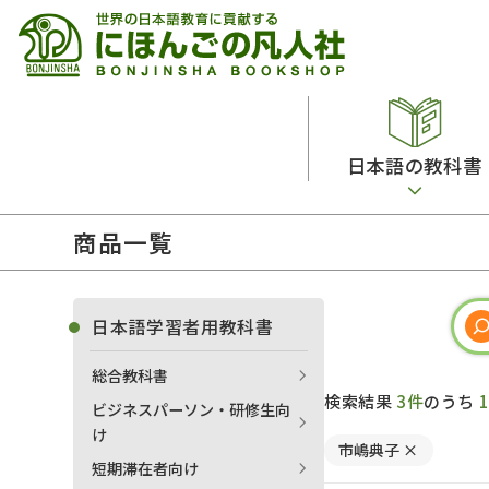
日本語の教科書
商品一覧
総合教科書
ビデオ・ＤＶＤ
日本語学習辞典
日本語教授法
留学生向け専門分野
カード・ゲーム・絵教材
韓国語辞典
音声・音韻
日本語学習者用教科書
読解
ドイツ語辞典
文法
総合教科書
会話
各国語辞典
試験対策
検索結果
3件
のうち
ビジネスパーソン・研修生向
練習問題
語学・文法辞典
多言語社会・言語政策
け
市嶋典子
×
各種試験対策
定期刊行物
短期滞在者向け