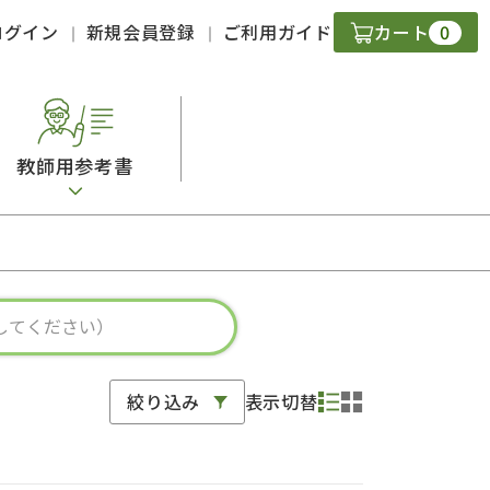
0
ログイン
新規会員登録
ご利用ガイド
カート
教師用参考書
・ＣＤ
現
字）
ニケーション
絞り込み
表示切替
策
スキル