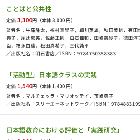
日本事情
定期刊行物
ことばと公共性
3,300
定価
円
（本体 3,000 円）
著者名：
牛窪隆太，福村真紀子，細川英雄，秋田美帆，有田
典子，尾辻恵美，佐藤正則，白石佳和，田嶋美砂子，徳田淳
臣，福永由佳，松田真希子，三代純平
出版社名：
明石書店
ISBN：
9784750358383
「活動型」日本語クラスの実践
1,540
定価
円
（本体 1,400 円）
著者名：
マルチェッラ・マリオッテイ，市嶋典子
出版社名：
スリーエーネットワーク
ISBN：
978488319
日本語教育における評価と「実践研究」