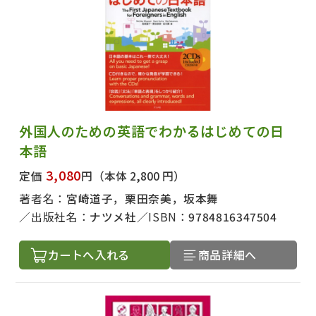
外国人のための英語でわかるはじめての日
本語
3,080
定価
円
（本体 2,800 円）
著者名：
宮崎道子，栗田奈美，坂本舞
出版社名：
ナツメ社
ISBN：
9784816347504
カートへ入れる
商品詳細へ