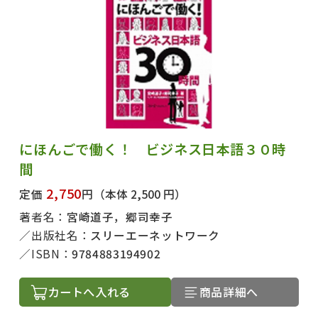
にほんごで働く！ ビジネス日本語３０時
間
2,750
定価
円
（本体 2,500 円）
著者名：
宮崎道子，郷司幸子
出版社名：
スリーエーネットワーク
ISBN：
9784883194902
カートへ入れる
商品詳細へ