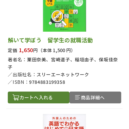
解いて学ぼう 留学生の就職活動
1,650
定価
円
（本体 1,500 円）
著者名：
栗田奈美、宮崎道子、稲垣由子、保坂佳奈
子
出版社名：
スリーエーネットワーク
ISBN：
9784883199358
カートへ入れる
商品詳細へ