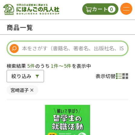
0
カート
日本語の教科書
商品一覧
視聴覚・補助教材
辞典
検索結果
5件
のうち
1件～5件
を表示中
絞り込み
表示切替
教師用参考書
宮崎道子
×
新規
ご利