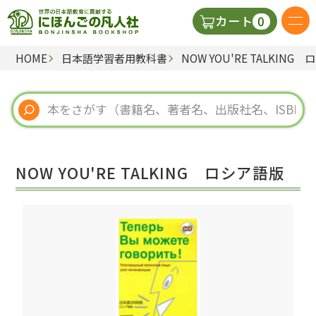
0
カート
HOME
日本語学習者用教科書
NOW YOU'RE TALKING
日本語の教科書
視聴覚・補助教材
辞典
NOW YOU'RE TALKING ロシア語版
教師用参考書
新規
ご利