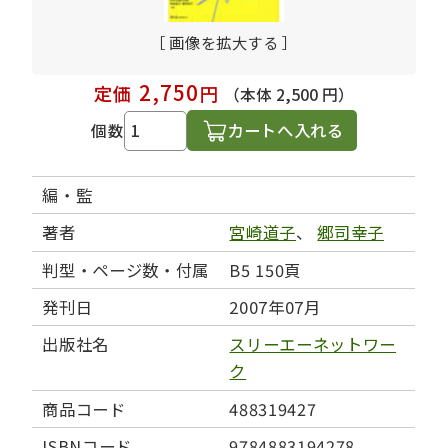
［ 画像を拡大する ］
2,750
定価
円
（本体 2,500 円）
カートへ入れる
個数
編・監
著者
宮崎道子
、
郷司幸子
判型・ページ数・付属
B5 150頁
発刊日
2007年07月
出版社名
スリーエーネットワー
ク
商品コード
488319427
ISBNコード
9784883194278