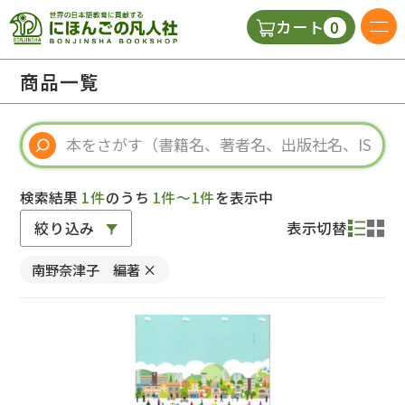
0
カート
日本語の教科書
商品一覧
視聴覚・補助教材
辞典
検索結果
1件
のうち
1件～1件
を表示中
絞り込み
表示切替
教師用参考書
南野奈津子 編著
×
新規
ご利