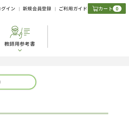
0
ログイン
新規会員登録
ご利用ガイド
カート
教師用参考書
・ＣＤ
現
字）
ニケーション
策
スキル