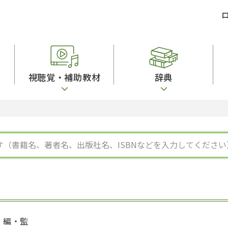
視聴覚・補助教材
辞典
ビジネスパーソン・研修生向け
コンピューター
漢字字典（辞典）
教室活動参考書
短期滞在者向け
カセットテープ
英語辞典
日本語概説
子ども向け
絵本・子ども向け補助
スペイン語辞典
語彙・意味
文法
図表
中国語辞典
文章・談話・表
発音・聴解
ポルトガル語辞典
表記
作文
ロシア語辞典
言語学
語彙・表現
国語辞典
日本語教育事情
表記（かな・漢
漢字・漢和辞典
異文化間コミュ
日本語能力試験対策
表現・用字用語辞典
言語の諸相
日本留学試験対
比較文化辞典
アカデミック・
大学入試対策
学校情報
編・監