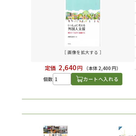
日本語学習関連副読本
［ 画像を拡大する ］
2,640
定価
円
（本体 2,400 円）
カートへ入れる
個数