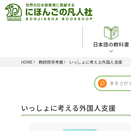
日本語の教科書
HOME
教師用参考書
いっしょに考える外国人支援
総合教科書
ビデオ・ＤＶＤ
日本語学習辞典
日本語教授法
留学生向け専門分野
カード・ゲーム・絵教材
韓国語辞典
音声・音韻
読解
ドイツ語辞典
文法
会話
各国語辞典
試験対策
いっしょに考える外国人支援
練習問題
語学・文法辞典
多言語社会・言語政策
各種試験対策
定期刊行物