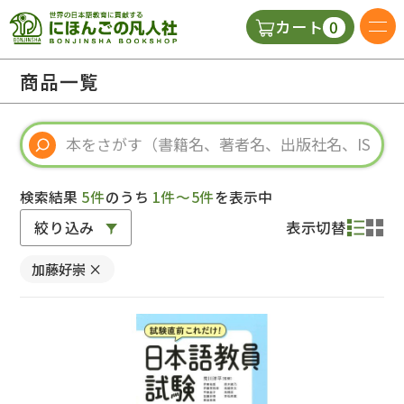
0
カート
日本語の教科書
商品一覧
視聴覚・補助教材
辞典
検索結果
5件
のうち
1件～5件
を表示中
絞り込み
表示切替
教師用参考書
加藤好崇
×
新規
ご利