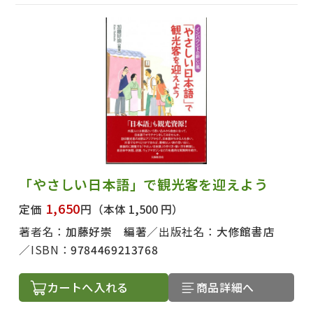
「やさしい日本語」で観光客を迎えよう
1,650
定価
円
（本体 1,500 円）
著者名：
加藤好崇 編著
出版社名：
大修館書店
ISBN：
9784469213768
カートへ入れる
商品詳細へ