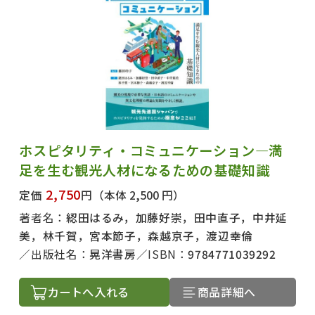
ホスピタリティ・コミュニケーション―満
足を生む観光人材になるための基礎知識
2,750
定価
円
（本体 2,500 円）
著者名：
綛田はるみ，加藤好崇，田中直子，中井延
美，林千賀，宮本節子，森越京子，渡辺幸倫
出版社名：
晃洋書房
ISBN：
9784771039292
カートへ入れる
商品詳細へ