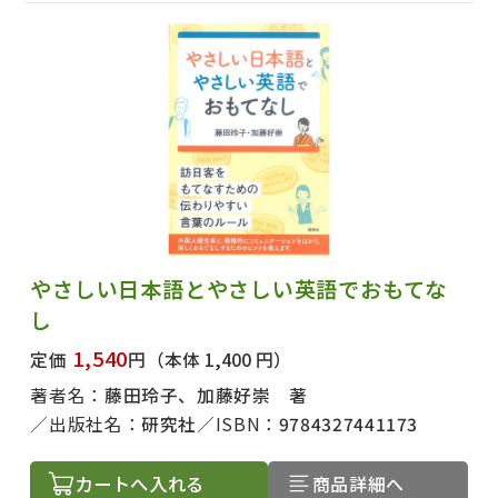
やさしい日本語とやさしい英語でおもてな
し
1,540
定価
円
（本体 1,400 円）
著者名：
藤田玲子、加藤好崇 著
出版社名：
研究社
ISBN：
9784327441173
カートへ入れる
商品詳細へ