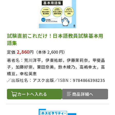
試験直前これだけ！日本語教員試験基本用
語集
2,860
定価
円
（本体 2,600 円）
著者名：
荒川洋平，伊東祐郎，伊藤茉莉奈，甲斐晶
子，加藤好崇，栗田奈美，鈴木綾乃，高嶋幸太，高
橋亘，幸松英恵
出版社名：
アスク出版
ISBN：
9784866398235
カートへ入れる
商品詳細へ