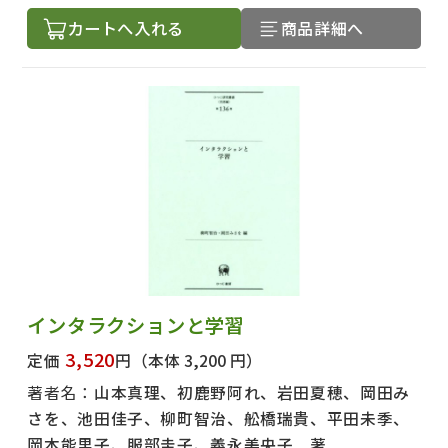
カートへ入れる
商品詳細へ
インタラクションと学習
3,520
定価
円
（本体 3,200 円）
著者名：
山本真理、初鹿野阿れ、岩田夏穂、岡田み
さを、池田佳子、柳町智治、舩橋瑞貴、平田未季、
岡本能里子、服部圭子、義永美央子 著