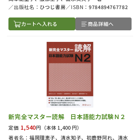
出版社名：
ひつじ書房
ISBN：
9784894767782
カートへ入れる
商品詳細へ
新完全マスター読解 日本語能力試験Ｎ２
1,540
定価
円
（本体 1,400 円）
著者名：
福岡理恵子、清水知子、初鹿野阿れ、清水