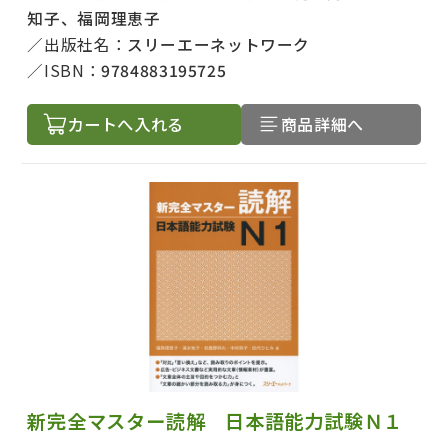
知子、福岡理恵子
出版社名：
スリーエーネットワーク
ISBN：
9784883195725
カートへ入れる
商品詳細へ
出版社名で絞り込む
著者名で絞り込む
新完全マスター読解 日本語能力試験Ｎ１
絞り込む