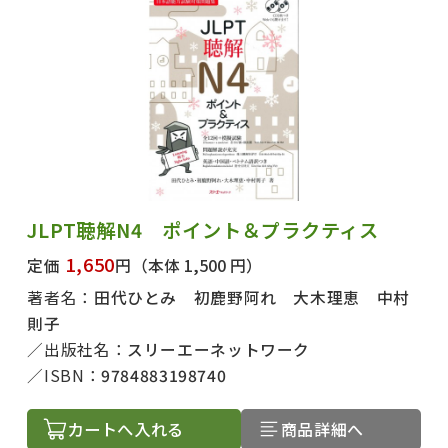
JLPT聴解N4 ポイント＆プラクティス
1,650
定価
円
（本体 1,500 円）
著者名：
田代ひとみ 初鹿野阿れ 大木理恵 中村
則子
出版社名：
スリーエーネットワーク
ISBN：
9784883198740
カートへ入れる
商品詳細へ