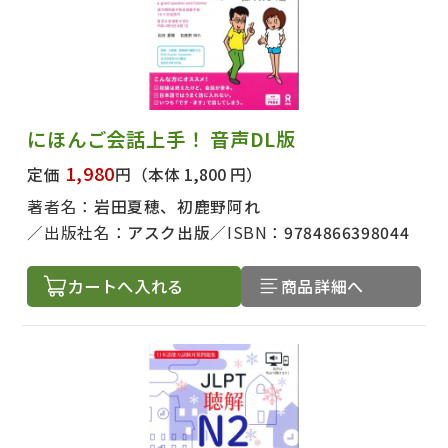
にほんご会話上手！ 音声DL版
1,980
定価
円
（本体 1,800 円）
著者名：
岩田夏穂、初鹿野阿れ
出版社名：
アスク出版
ISBN：
9784866398044
カートへ入れる
商品詳細へ