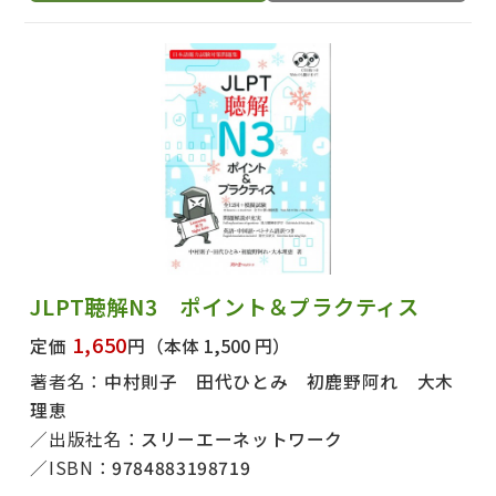
JLPT聴解N3 ポイント＆プラクティス
1,650
定価
円
（本体 1,500 円）
著者名：
中村則子 田代ひとみ 初鹿野阿れ 大木
理恵
出版社名：
スリーエーネットワーク
ISBN：
9784883198719