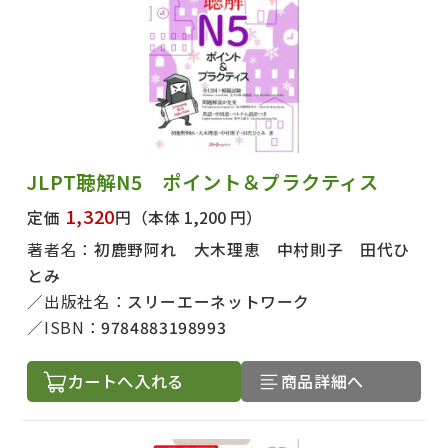
JLPT聴解N5 ポイント＆プラクティス
1,320
定価
円
（本体 1,200 円）
著者名：
初鹿野阿れ 大木理恵 中村則子 田代ひ
とみ
出版社名：
スリーエーネットワーク
ISBN：
9784883198993
カートへ入れる
商品詳細へ