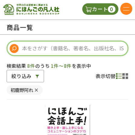
0
カート
日本語の教科書
商品一覧
視聴覚・補助教材
辞典
検索結果
8件
のうち
1件～8件
を表示中
絞り込み
表示切替
教師用参考書
初鹿野阿れ
×
新規
ご利