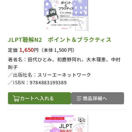
JLPT聴解N2 ポイント＆プラクティス
1,650
定価
円
（本体 1,500 円）
著者名：
田代ひとみ、初鹿野阿れ、大木理恵、中村
則子
出版社名：
スリーエーネットワーク
ISBN：
9784883199389
カートへ入れる
商品詳細へ