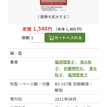
［ 画像を拡大する ］
1,540
定価
円
（本体 1,400 円）
カートへ入れる
個数
編・監
著者
福岡理恵子
、
清水知
子
、
初鹿野阿れ
、
清水
知子
、
福岡理恵子
判型・ページ数・付属
B5 197頁 別冊解答・
解説
発刊日
2011年08月