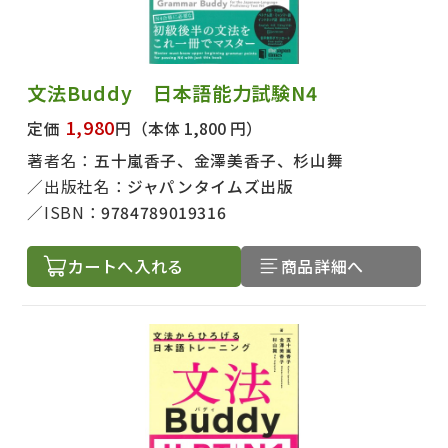
文法Buddy 日本語能力試験N4
1,980
定価
円
（本体 1,800 円）
著者名：
五十嵐香子、金澤美香子、杉山舞
出版社名：
ジャパンタイムズ出版
ISBN：
9784789019316
カートへ入れる
商品詳細へ