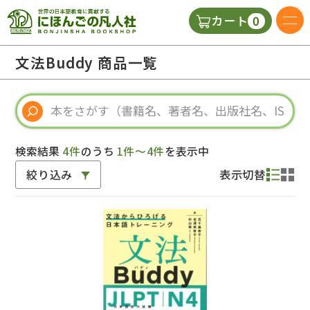
0
カート
日本語の教科書
文法Buddy 商品一覧
視聴覚・補助教材
辞典
検索結果
4件
のうち
1件～4件
を表示中
絞り込み
表示切替
教師用参考書
新規
ご利