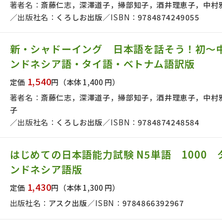
著者名：
斎藤仁志，深澤道子，掃部知子，酒井理恵子，中村
出版社名：
くろしお出版
ISBN：
9784874249055
新・シャドーイング 日本語を話そう！初～
ンドネシア語・タイ語・ベトナム語訳版
1,540
定価
円
（本体 1,400 円）
著者名：
斎藤仁志，深澤道子，掃部知子，酒井理恵子，中村
子
出版社名：
くろしお出版
ISBN：
9784874248584
はじめての日本語能力試験 N5単語 1000
ンドネシア語版
1,430
定価
円
（本体 1,300 円）
版社名で絞り込む
出版社名：
アスク出版
ISBN：
9784866392967
者名で絞り込む