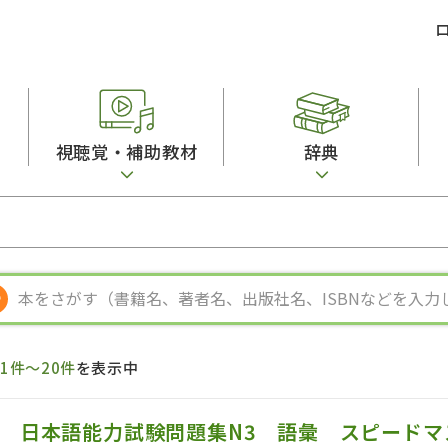
視聴覚・補助教材
辞典
ビジネスパーソン・研修生向け
コンピューター
漢字字典（辞典）
教室活動参考書
短期滞在者向け
カセットテープ
英語辞典
日本語概説
子ども向け
絵本・子ども向け補助
スペイン語辞典
語彙・意味
文法
図表
中国語辞典
文章・談話・表
発音・聴解
ポルトガル語辞典
表記
作文
ロシア語辞典
言語学
語彙・表現
国語辞典
日本語教育事情
表記（かな・漢
漢字・漢和辞典
異文化間コミュ
ち
1件～20件
を表示中
日本語能力試験対策
表現・用字用語辞典
言語の諸相
日本留学試験対
比較文化辞典
アカデミック・
日本語能力試験問題集N3 語彙 スピードマ
大学入試対策
学校情報