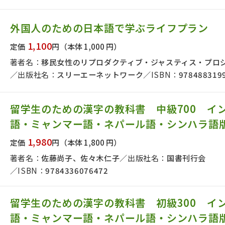
外国人のための日本語で学ぶライフプラン
1,100
定価
円
（本体 1,000 円）
著者名：
移民女性のリプロダクティブ・ジャスティス・プロ
出版社名：
スリーエーネットワーク
ISBN：
978488319
留学生のための漢字の教科書 中級700 イ
語・ミャンマー語・ネパール語・シンハラ語
1,980
定価
円
（本体 1,800 円）
著者名：
佐藤尚子、佐々木仁子
出版社名：
国書刊行会
ISBN：
9784336076472
留学生のための漢字の教科書 初級300 イ
語・ミャンマー語・ネパール語・シンハラ語