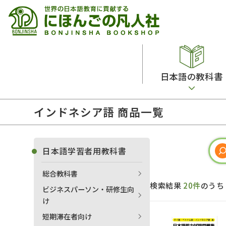
日本語の教科書
インドネシア語 商品一覧
総合教科書
ビデオ・ＤＶＤ
日本語学習辞典
日本語教授法
留学生向け専門分野
カード・ゲーム・絵教材
韓国語辞典
音声・音韻
日本語学習者用教科書
読解
ドイツ語辞典
文法
総合教科書
会話
各国語辞典
試験対策
検索結果
20件
のう
ビジネスパーソン・研修生向
練習問題
語学・文法辞典
多言語社会・言語政策
け
各種試験対策
定期刊行物
短期滞在者向け