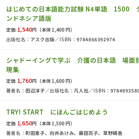
はじめての日本語能力試験 N4単語 1500
ンドネシア語版
絞り込む
1,540
定価
円
（本体 1,400 円）
出版社名：
アスク出版
ISBN：
9784866392974
シャドーイングで学ぶ 介護の日本語 場面
現集
1,760
定価
円
（本体 1,600 円）
著者名：
田辺淳子
出版社名：
凡人社
ISBN：
978489358
TRY! START にほんごはじめよう
1,650
定価
円
（本体 1,500 円）
著者名：
町田恵子、向井あけみ、藤田百子、草野晴香