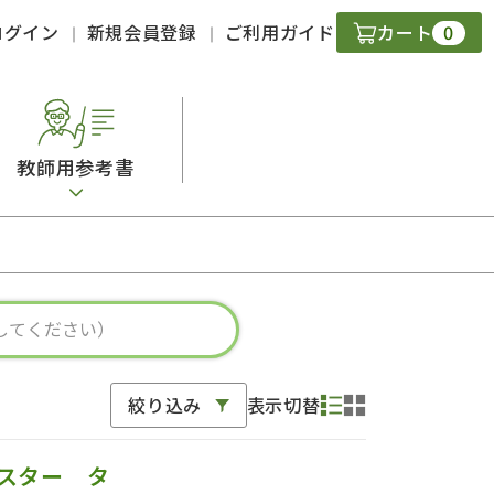
0
ログイン
新規会員登録
ご利用ガイド
カート
教師用参考書
・ＣＤ
現
字）
ニケーション
絞り込み
表示切替
策
スキル
スター タ