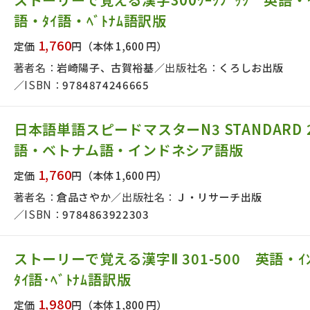
語・ﾀｲ語・ﾍﾞﾄﾅﾑ語訳版
1,760
定価
円
（本体 1,600 円）
著者名：
岩崎陽子、古賀裕基
出版社名：
くろしお出版
ISBN：
9784874246665
日本語単語スピードマスターN3 STANDARD 
語・ベトナム語・インドネシア語版
1,760
定価
円
（本体 1,600 円）
著者名：
倉品さやか
出版社名：
Ｊ・リサーチ出版
ISBN：
9784863922303
ストーリーで覚える漢字Ⅱ 301-500 英語・ｲﾝ
ﾀｲ語･ﾍﾞﾄﾅﾑ語訳版
1,980
定価
円
（本体 1,800 円）