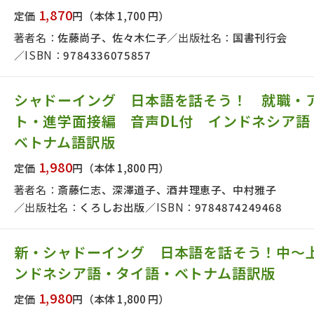
1,870
定価
円
（本体 1,700 円）
著者名：
佐藤尚子、佐々木仁子
出版社名：
国書刊行会
ISBN：
9784336075857
シャドーイング 日本語を話そう！ 就職・
ト・進学面接編 音声DL付 インドネシア語
ベトナム語訳版
1,980
定価
円
（本体 1,800 円）
著者名：
斎藤仁志、深澤道子、酒井理恵子、中村雅子
出版社名：
くろしお出版
ISBN：
9784874249468
新・シャドーイング 日本語を話そう！中～
ンドネシア語・タイ語・ベトナム語訳版
1,980
定価
円
（本体 1,800 円）