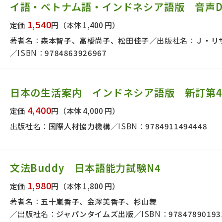
イ語・ベトナム語・インドネシア語版 音声D
日本事情
定期刊行物
1,540
定価
円
（本体 1,400 円）
著者名：
森本智子、高橋尚子、松田佳子
出版社名：
Ｊ・リ
ISBN：
9784863926967
日本の生活案内 インドネシア語版 新訂第
4,400
定価
円
（本体 4,000 円）
出版社名：
国際人材協力機構
ISBN：
9784911494448
文法Buddy 日本語能力試験N4
1,980
定価
円
（本体 1,800 円）
著者名：
五十嵐香子、金澤美香子、杉山舞
出版社名：
ジャパンタイムズ出版
ISBN：
97847890193