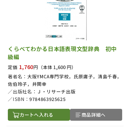
くらべてわかる日本語表現文型辞典 初中
級編
1,760
定価
円
（本体 1,600 円）
著者名：
大阪YMCA専門学校，氏原庸子，清島千春，
佐伯玲子，井関幸
出版社名：
Ｊ・リサーチ出版
ISBN：
9784863925625
カートへ入れる
商品詳細へ