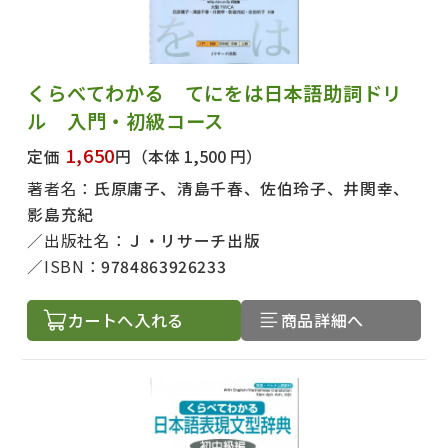
くらべてわかる てにをは日本語助詞ドリ
ル 入門・初級コース
1,650
定価
円
（本体 1,500 円）
著者名：
氏原庸子、清島千春、佐伯玲子、井関幸、
影島充紀
出版社名：
Ｊ・リサーチ出版
ISBN：
9784863926233
カートへ入れる
商品詳細へ