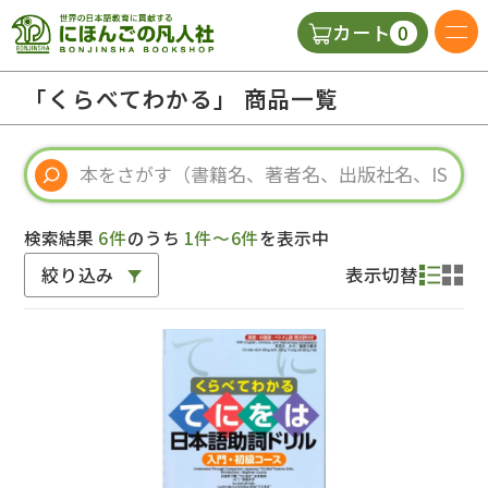
0
カート
日本語の教科書
「くらべてわかる」 商品一覧
視聴覚・補助教材
辞典
検索結果
6件
のうち
1件～6件
を表示中
絞り込み
表示切替
教師用参考書
新規
ご利