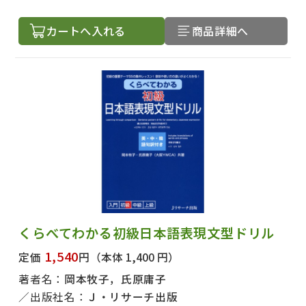
カートへ入れる
商品詳細へ
くらべてわかる初級日本語表現文型ドリル
1,540
定価
円
（本体 1,400 円）
著者名：
岡本牧子，氏原庸子
出版社名：
Ｊ・リサーチ出版