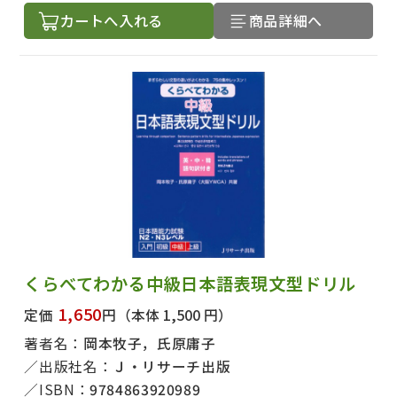
カートへ入れる
商品詳細へ
くらべてわかる中級日本語表現文型ドリル
1,650
定価
円
（本体 1,500 円）
著者名：
岡本牧子，氏原庸子
出版社名：
Ｊ・リサーチ出版
ISBN：
9784863920989