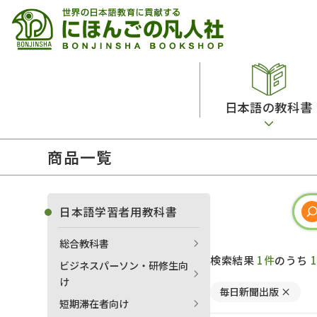
日本語の教科書
商品一覧
総合教科書
ビデオ・ＤＶＤ
日本語学習辞典
日本語教授法
留学生向け専門分野
カード・ゲーム・絵教材
韓国語辞典
音声・音韻
日本語学習者用教科書
読解
ドイツ語辞典
文法
総合教科書
会話
各国語辞典
試験対策
検索結果
1件
のうち
ビジネスパーソン・研修生向
練習問題
語学・文法辞典
多言語社会・言語政策
け
毎日新聞出版
×
各種試験対策
定期刊行物
短期滞在者向け