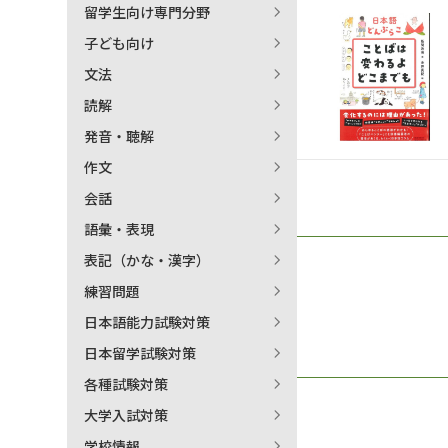
留学生向け専門分野
日本語学習関連副読本
子ども向け
文法
読解
発音・聴解
作文
会話
語彙・表現
表記（かな・漢字）
練習問題
日本語能力試験対策
日本留学試験対策
各種試験対策
大学入試対策
学校情報