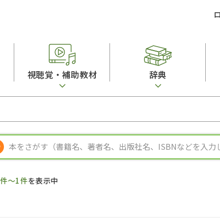
視聴覚・補助教材
辞典
ビジネスパーソン・研修生向け
コンピューター
漢字字典（辞典）
教室活動参考書
短期滞在者向け
カセットテープ
英語辞典
日本語概説
子ども向け
絵本・子ども向け補助
スペイン語辞典
語彙・意味
文法
図表
中国語辞典
文章・談話・表
発音・聴解
ポルトガル語辞典
表記
作文
ロシア語辞典
言語学
語彙・表現
国語辞典
日本語教育事情
表記（かな・漢
漢字・漢和辞典
異文化間コミュ
1件～1件
を表示中
日本語能力試験対策
表現・用字用語辞典
言語の諸相
日本留学試験対
比較文化辞典
アカデミック・
大学入試対策
学校情報