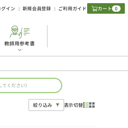
0
ログイン
新規会員登録
ご利用ガイド
カート
教師用参考書
・ＣＤ
現
字）
ニケーション
絞り込み
表示切替
策
スキル