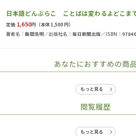
日本事情
定期刊行物
日本語どんぶらこ ことばは変わるよどこま
1,650
定価
円
（本体 1,500 円）
著者名：
飯間浩明
出版社名：
毎日新聞出版
ISBN：
9784
あなたにおすすめの商
もっと見る
閲覧履歴
もっと見る