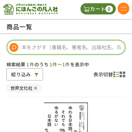
0
カート
日本語の教科書
商品一覧
視聴覚・補助教材
辞典
検索結果
1件
のうち
1件～1件
を表示中
絞り込み
表示切替
教師用参考書
世界文化社
×
新規
ご利