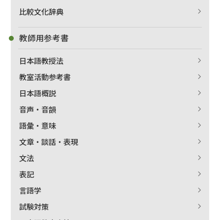
比較文化辞典
教師用参考書
日本語教授法
教室活動参考書
日本語概説
音声・音韻
語彙・意味
文章・談話・表現
文法
表記
言語学
試験対策