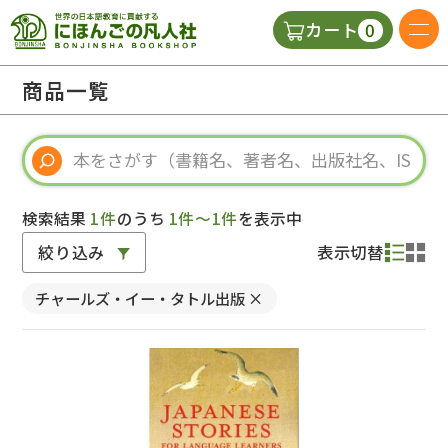
0
カート
日本語の教科書
商品一覧
視聴覚・補助教材
辞典
検索結果
1件
のうち
1件～1件
を表示中
絞り込み
表示切替
教師用参考書
チャールズ・イー・タトル出版
×
新規
ご利