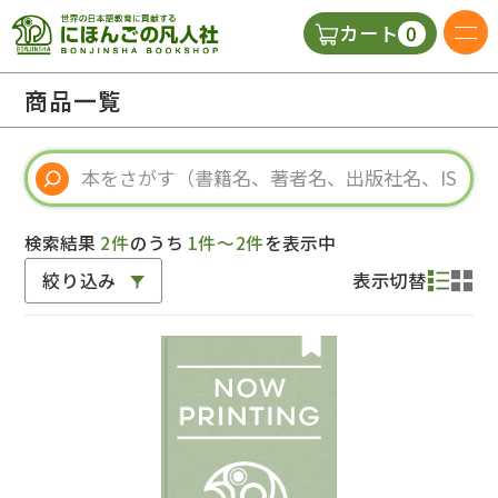
0
カート
日本語の教科書
商品一覧
視聴覚・補助教材
辞典
検索結果
2件
のうち
1件～2件
を表示中
絞り込み
表示切替
教師用参考書
新規
ご利