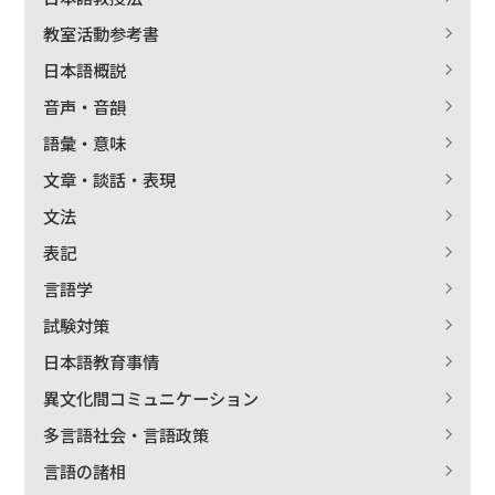
教室活動参考書
日本語概説
音声・音韻
語彙・意味
文章・談話・表現
文法
表記
言語学
試験対策
日本語教育事情
異文化間コミュニケーション
多言語社会・言語政策
言語の諸相