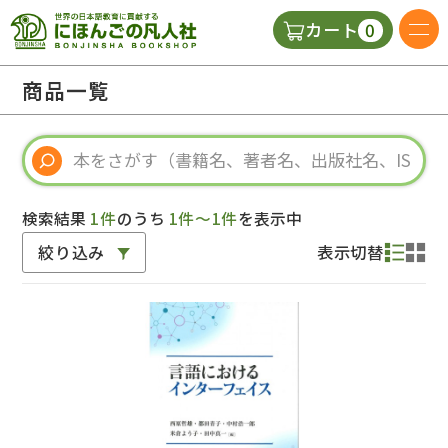
0
カート
日本語の教科書
商品一覧
視聴覚・補助教材
辞典
検索結果
1件
のうち
1件～1件
を表示中
絞り込み
表示切替
教師用参考書
新規
ご利