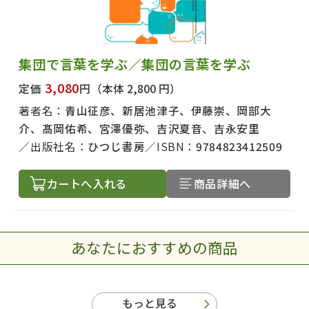
集団で言葉を学ぶ／集団の言葉を学ぶ
3,080
定価
円
（本体 2,800 円）
著者名：
青山征彦、新居池津子、伊藤崇、岡部大
介、髙岡佑希、宮澤優弥、吉沢夏音、吉永安里
出版社名：
ひつじ書房
ISBN：
9784823412509
カートへ入れる
商品詳細へ
あなたにおすすめの商品
もっと見る