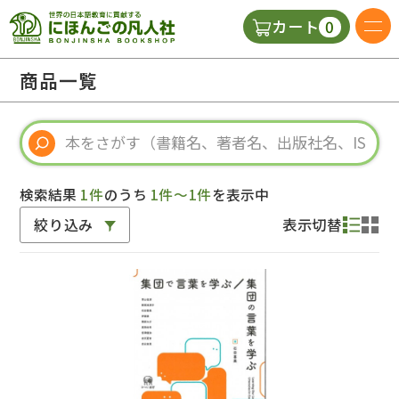
0
カート
日本語の教科書
商品一覧
視聴覚・補助教材
辞典
検索結果
1件
のうち
1件～1件
を表示中
絞り込み
表示切替
教師用参考書
新規
ご利