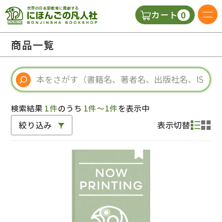
0
カート
日本語の教科書
商品一覧
視聴覚・補助教材
辞典
検索結果
1件
のうち
1件～1件
を表示中
絞り込み
表示切替
教師用参考書
新規
ご利