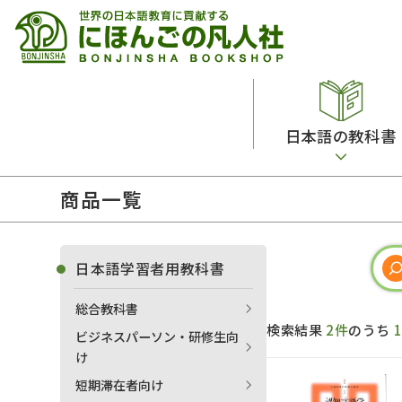
日本語の教科書
商品一覧
総合教科書
ビデオ・ＤＶＤ
日本語学習辞典
日本語教授法
留学生向け専門分野
カード・ゲーム・絵教材
韓国語辞典
音声・音韻
日本語学習者用教科書
読解
ドイツ語辞典
文法
総合教科書
会話
各国語辞典
試験対策
検索結果
2件
のうち
ビジネスパーソン・研修生向
練習問題
語学・文法辞典
多言語社会・言語政策
け
各種試験対策
定期刊行物
短期滞在者向け