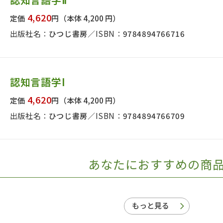
日本事情
定期刊行物
4,620
定価
円
（本体 4,200 円）
出版社名：
ひつじ書房
ISBN：
9784894766716
認知言語学Ⅰ
4,620
定価
円
（本体 4,200 円）
出版社名：
ひつじ書房
ISBN：
9784894766709
あなたにおすすめの商
もっと見る