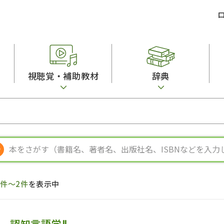
視聴覚・補助教材
辞典
ビジネスパーソン・研修生向け
コンピューター
漢字字典（辞典）
教室活動参考書
短期滞在者向け
カセットテープ
英語辞典
日本語概説
子ども向け
絵本・子ども向け補助
スペイン語辞典
語彙・意味
文法
図表
中国語辞典
文章・談話・表
発音・聴解
ポルトガル語辞典
表記
作文
ロシア語辞典
言語学
語彙・表現
国語辞典
日本語教育事情
表記（かな・漢
漢字・漢和辞典
異文化間コミュ
1件～2件
を表示中
日本語能力試験対策
表現・用字用語辞典
言語の諸相
日本留学試験対
比較文化辞典
アカデミック・
大学入試対策
学校情報
認知言語学Ⅱ