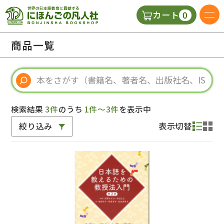
0
カート
日本語の教科書
商品一覧
視聴覚・補助教材
辞典
検索結果
3件
のうち
1件～3件
を表示中
絞り込み
表示切替
教師用参考書
新規
ご利