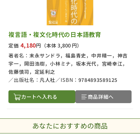
複言語・複文化時代の日本語教育
4,180
定価
円
（本体 3,800 円）
著者名：
末永サンドラ，福島青史，中井精一，神吉
宇一，岡田浩樹，小林ミナ，坂本光代，宮崎幸江，
佐藤慎司，定延利之
出版社名：
凡人社
ISBN：
9784893589125
カートへ入れる
商品詳細へ
あなたにおすすめの商品