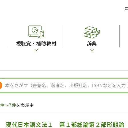
視聴覚・補助教材
辞典
ビジネスパーソン・研修生向け
コンピューター
漢字字典（辞典）
教室活動参考書
短期滞在者向け
カセットテープ
英語辞典
日本語概説
子ども向け
絵本・子ども向け補助
スペイン語辞典
語彙・意味
文法
図表
中国語辞典
文章・談話・表
発音・聴解
ポルトガル語辞典
表記
作文
ロシア語辞典
言語学
語彙・表現
国語辞典
日本語教育事情
表記（かな・漢
漢字・漢和辞典
異文化間コミュ
1件～7件
を表示中
日本語能力試験対策
表現・用字用語辞典
言語の諸相
日本留学試験対
比較文化辞典
アカデミック・
大学入試対策
学校情報
現代日本語文法１ 第１部総論第２部形態論