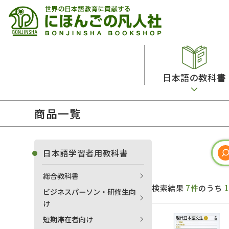
日本語の教科書
商品一覧
総合教科書
ビデオ・ＤＶＤ
日本語学習辞典
日本語教授法
留学生向け専門分野
カード・ゲーム・絵教材
韓国語辞典
音声・音韻
日本語学習者用教科書
読解
ドイツ語辞典
文法
総合教科書
会話
各国語辞典
試験対策
検索結果
7件
のうち
ビジネスパーソン・研修生向
練習問題
語学・文法辞典
多言語社会・言語政策
け
各種試験対策
定期刊行物
短期滞在者向け