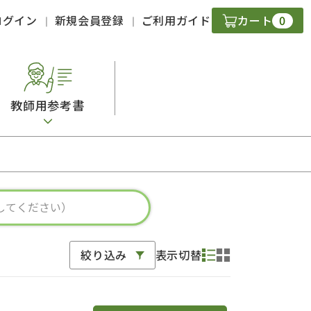
0
ログイン
新規会員登録
ご利用ガイド
カート
教師用参考書
・ＣＤ
現
字）
ニケーション
絞り込み
表示切替
策
スキル