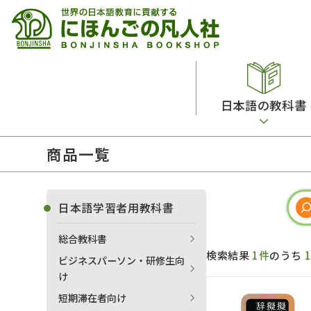
日本語の教科書
商品一覧
総合教科書
ビデオ・ＤＶＤ
日本語学習辞典
日本語教授法
留学生向け専門分野
カード・ゲーム・絵教材
韓国語辞典
音声・音韻
日本語学習者用教科書
読解
ドイツ語辞典
文法
総合教科書
会話
各国語辞典
試験対策
検索結果
1件
のうち
ビジネスパーソン・研修生向
練習問題
語学・文法辞典
多言語社会・言語政策
け
各種試験対策
定期刊行物
短期滞在者向け