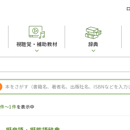
視聴覚・補助教材
辞典
ビジネスパーソン・研修生向け
コンピューター
漢字字典（辞典）
教室活動参考書
短期滞在者向け
カセットテープ
英語辞典
日本語概説
子ども向け
絵本・子ども向け補助
スペイン語辞典
語彙・意味
文法
図表
中国語辞典
文章・談話・表
発音・聴解
ポルトガル語辞典
表記
作文
ロシア語辞典
言語学
語彙・表現
国語辞典
日本語教育事情
表記（かな・漢
漢字・漢和辞典
異文化間コミュ
1件～1件
を表示中
日本語能力試験対策
表現・用字用語辞典
言語の諸相
日本留学試験対
比較文化辞典
アカデミック・
大学入試対策
学校情報
擬音語・擬態語辞典