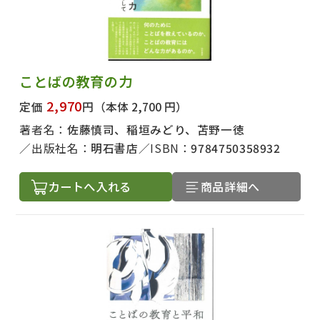
ことばの教育の力
2,970
定価
円
（本体 2,700 円）
著者名：
佐藤慎司、稲垣みどり、苫野一徳
出版社名：
明石書店
ISBN：
9784750358932
カートへ入れる
商品詳細へ