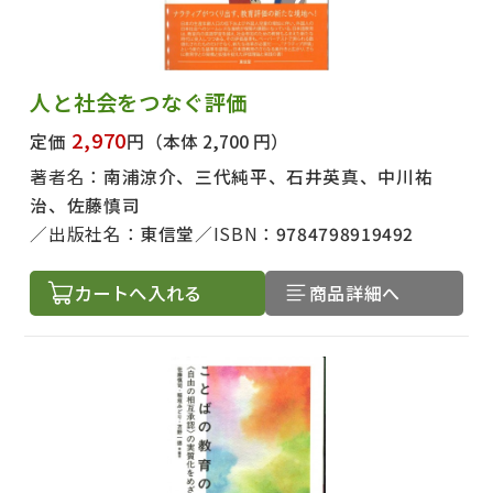
人と社会をつなぐ評価
2,970
定価
円
（本体 2,700 円）
著者名：
南浦涼介、三代純平、石井英真、中川祐
治、佐藤慎司
出版社名：
東信堂
ISBN：
9784798919492
カートへ入れる
商品詳細へ