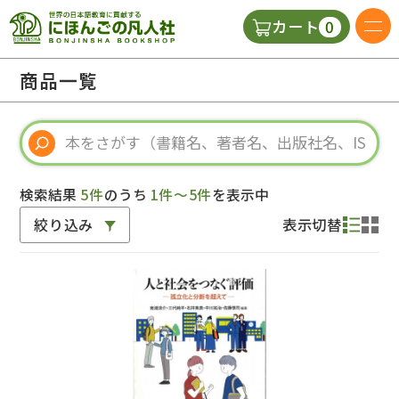
0
カート
日本語の教科書
商品一覧
視聴覚・補助教材
辞典
検索結果
5件
のうち
1件～5件
を表示中
絞り込み
表示切替
教師用参考書
新規
ご利