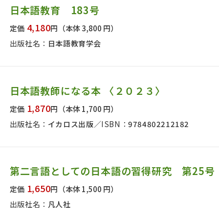
日本語教育 183号
4,180
定価
円
（本体 3,800 円）
絞り込む
出版社名：
日本語教育学会
日本語教師になる本 〈２０２３〉
1,870
定価
円
（本体 1,700 円）
出版社名：
イカロス出版
ISBN：
9784802212182
第二言語としての日本語の習得研究 第25号
1,650
定価
円
（本体 1,500 円）
出版社名：
凡人社