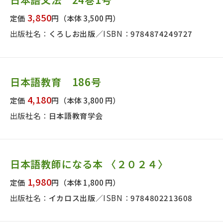
日本事情
定期刊行物
3,850
定価
円
（本体 3,500 円）
出版社名：
くろしお出版
ISBN：
9784874249727
日本語教育 186号
4,180
定価
円
（本体 3,800 円）
出版社名：
日本語教育学会
日本語教師になる本 〈２０２４〉
1,980
定価
円
（本体 1,800 円）
出版社名：
イカロス出版
ISBN：
9784802213608