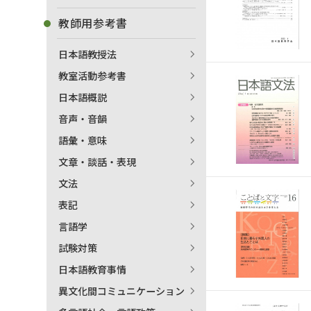
教師用参考書
日本語教授法
教室活動参考書
日本語概説
音声・音韻
語彙・意味
文章・談話・表現
文法
表記
言語学
試験対策
出
日本語教育事情
異文化間コミュニケーション
著