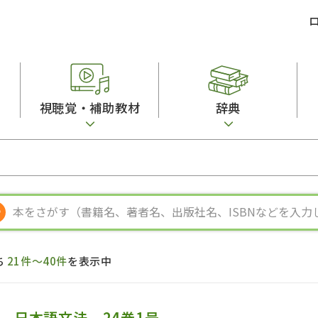
視聴覚・補助教材
辞典
ビジネスパーソン・研修生向け
コンピューター
漢字字典（辞典）
教室活動参考書
短期滞在者向け
カセットテープ
英語辞典
日本語概説
子ども向け
絵本・子ども向け補助
スペイン語辞典
語彙・意味
文法
図表
中国語辞典
文章・談話・表
発音・聴解
ポルトガル語辞典
表記
作文
ロシア語辞典
言語学
語彙・表現
国語辞典
日本語教育事情
表記（かな・漢
漢字・漢和辞典
異文化間コミュ
ち
21件～40件
を表示中
日本語能力試験対策
表現・用字用語辞典
言語の諸相
日本留学試験対
比較文化辞典
アカデミック・
大学入試対策
学校情報
日本語文法 24巻1号