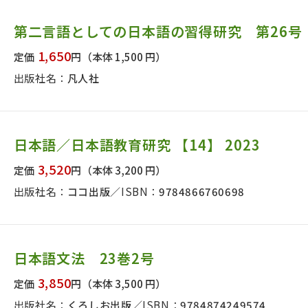
第二言語としての日本語の習得研究 第26号
1,650
定価
円
（本体 1,500 円）
出版社名：
凡人社
日本語／日本語教育研究 【14】 2023
3,520
定価
円
（本体 3,200 円）
出版社名：
ココ出版
ISBN：
9784866760698
日本語文法 23巻2号
3,850
定価
円
（本体 3,500 円）
出版社名：
くろしお出版
ISBN：
9784874249574