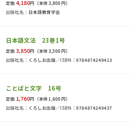
4,180
定価
円
（本体 3,800 円）
出版社名：
日本語教育学会
日本語文法 23巻1号
3,850
定価
円
（本体 3,500 円）
出版社名：
くろしお出版
ISBN：
9784874249413
ことばと文字 16号
1,760
定価
円
（本体 1,600 円）
出版社名：
くろしお出版
ISBN：
9784874249437
版社名で絞り込む
者名で絞り込む