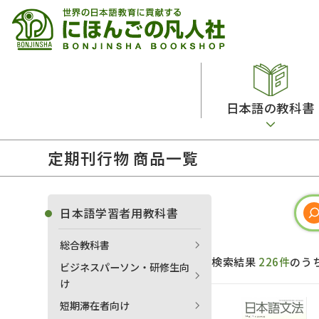
日本語の教科書
定期刊行物 商品一覧
総合教科書
ビデオ・ＤＶＤ
日本語学習辞典
日本語教授法
留学生向け専門分野
カード・ゲーム・絵教材
韓国語辞典
音声・音韻
日本語学習者用教科書
読解
ドイツ語辞典
文法
総合教科書
会話
各国語辞典
試験対策
検索結果
226件
のう
ビジネスパーソン・研修生向
練習問題
語学・文法辞典
多言語社会・言語政策
け
各種試験対策
定期刊行物
短期滞在者向け