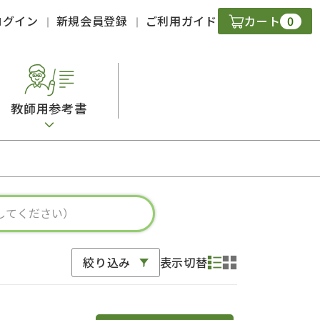
0
ログイン
新規会員登録
ご利用ガイド
カート
教師用参考書
・ＣＤ
現
字）
ニケーション
絞り込み
表示切替
策
スキル