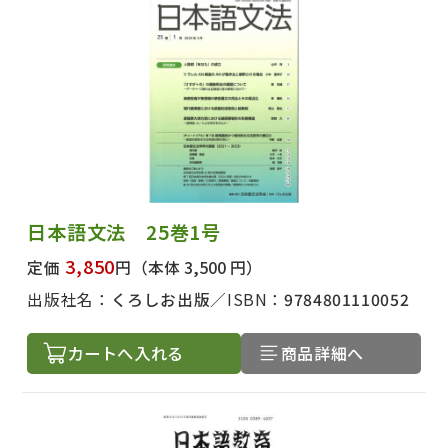
日本語文法 25巻1号
3,850
定価
円
（本体 3,500 円）
出版社名：
くろしお出版
ISBN：
9784801110052
カートへ入れる
商品詳細へ