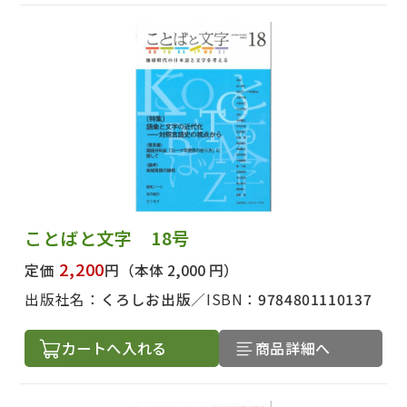
ことばと文字 18号
2,200
定価
円
（本体 2,000 円）
出版社名：
くろしお出版
ISBN：
9784801110137
カートへ入れる
商品詳細へ