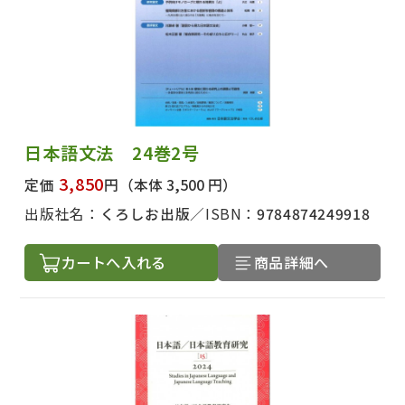
日本語文法 24巻2号
3,850
定価
円
（本体 3,500 円）
出版社名：
くろしお出版
ISBN：
9784874249918
カートへ入れる
商品詳細へ