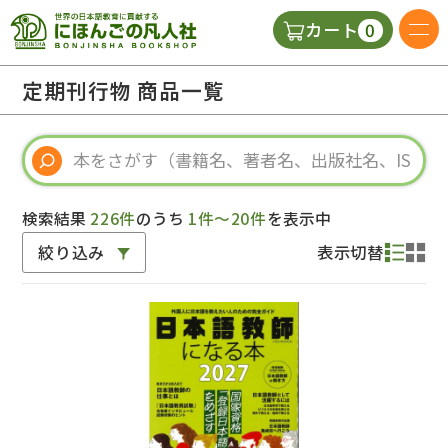
0
カート
日本語の教科書
定期刊行物 商品一覧
視聴覚・補助教材
辞典
検索結果
226件
のうち
1件～20件
を表示中
絞り込み
表示切替
教師用参考書
新規
ご利