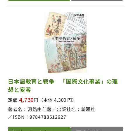
日本語教育と戦争 「国際文化事業」の理
想と変容
4,730
定価
円
（本体 4,300 円）
著者名：
河路由佳著
出版社名：
新曜社
ISBN：
9784788512627