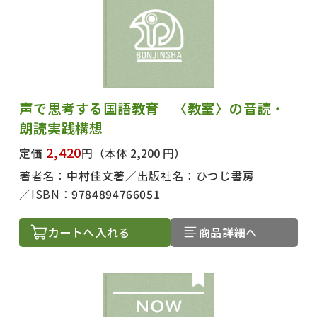
声で思考する国語教育 〈教室〉の音読・
朗読実践構想
2,420
定価
円
（本体 2,200 円）
著者名：
中村佳文著
出版社名：
ひつじ書房
ISBN：
9784894766051
カートへ入れる
商品詳細へ