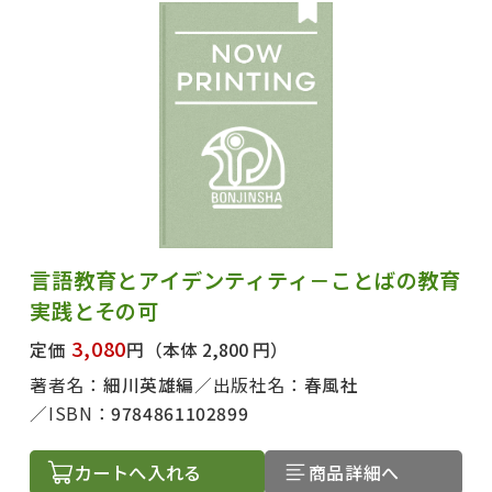
言語教育とアイデンティティ－ことばの教育
実践とその可
3,080
定価
円
（本体 2,800 円）
著者名：
細川英雄編
出版社名：
春風社
ISBN：
9784861102899
カートへ入れる
商品詳細へ