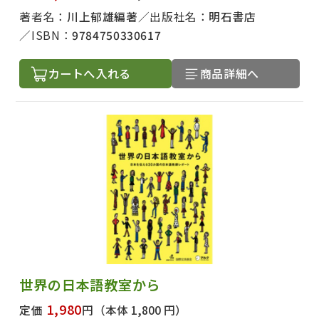
著者名：
川上郁雄編著
出版社名：
明石書店
ISBN：
9784750330617
カートへ入れる
商品詳細へ
世界の日本語教室から
1,980
定価
円
（本体 1,800 円）