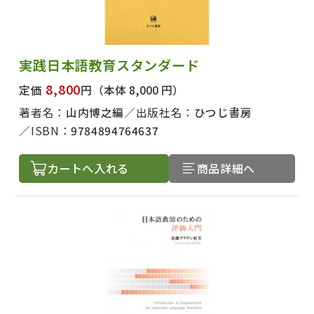
実践日本語教育スタンダード
8,800
定価
円
（本体 8,000 円）
著者名：
山内博之編
出版社名：
ひつじ書房
ISBN：
9784894764637
カートへ入れる
商品詳細へ