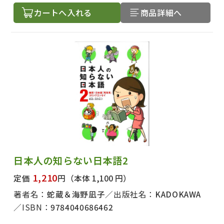
絞り込む
カートへ入れる
商品詳細へ
日本人の知らない日本語2
1,210
定価
円
（本体 1,100 円）
著者名：
蛇蔵＆海野凪子
出版社名：
KADOKAWA
ISBN：
9784040686462