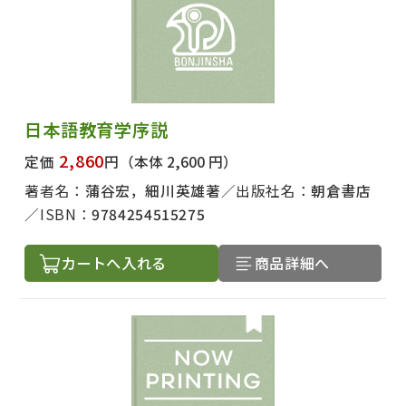
日本語教育学序説
2,860
定価
円
（本体 2,600 円）
著者名：
蒲谷宏，細川英雄著
出版社名：
朝倉書店
ISBN：
9784254515275
カートへ入れる
商品詳細へ