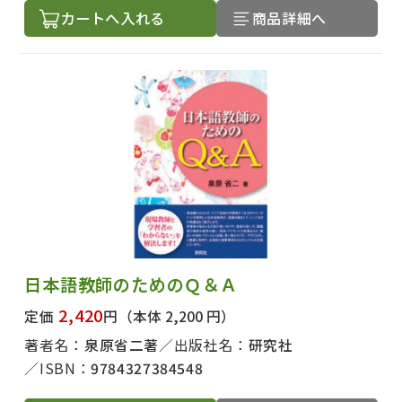
カートへ入れる
商品詳細へ
日本語教師のためのＱ＆Ａ
2,420
定価
円
（本体 2,200 円）
著者名：
泉原省二著
出版社名：
研究社
ISBN：
9784327384548