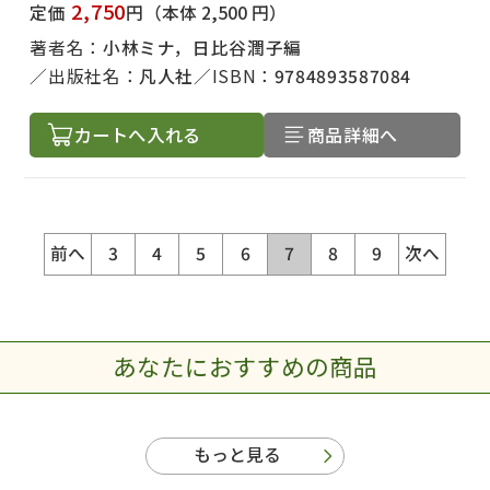
2,750
定価
円
（本体 2,500 円）
著者名：
小林ミナ，日比谷潤子編
出版社名：
凡人社
ISBN：
9784893587084
カートへ入れる
商品詳細へ
前へ
3
4
5
6
7
8
9
次へ
あなたにおすすめの商品
もっと見る