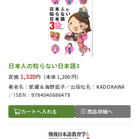
日本人の知らない日本語3
1,320
定価
円
（本体 1,200 円）
著者名：
蛇蔵＆海野凪子
出版社名：
KADOKAWA
ISBN：
9784040686479
カートへ入れる
商品詳細へ