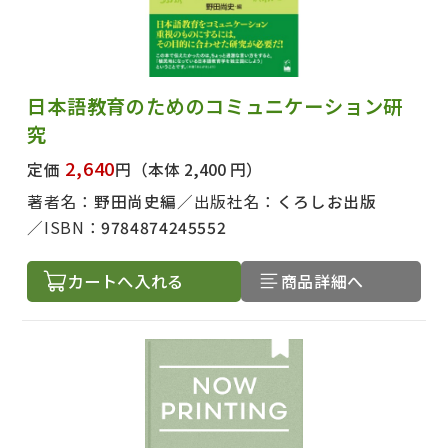
日本語教育のためのコミュニケーション研
究
2,640
定価
円
（本体 2,400 円）
著者名：
野田尚史編
出版社名：
くろしお出版
ISBN：
9784874245552
カートへ入れる
商品詳細へ