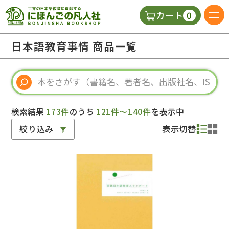
0
カート
日本語の教科書
日本語教育事情 商品一覧
視聴覚・補助教材
辞典
検索結果
173件
のうち
121件～140件
を表示中
絞り込み
表示切替
教師用参考書
新規
ご利