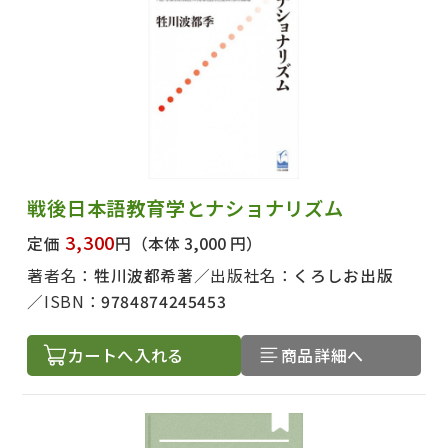
戦後日本語教育学とナショナリズム
3,300
定価
円
（本体 3,000 円）
著者名：
牲川波都希著
出版社名：
くろしお出版
ISBN：
9784874245453
カートへ入れる
商品詳細へ