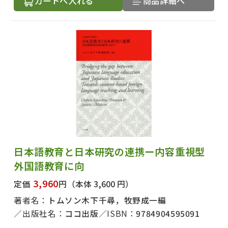
カートへ入れる
商品詳細へ
出版社名で絞り込む
日本語教育と日本研究の連携ー内容重視型
外国語教育に向
3,960
定価
円
（本体 3,600 円）
著者名で絞り込む
著者名：
トムソン木下千尋，牧野成一編
出版社名：
ココ出版
ISBN：
9784904595091