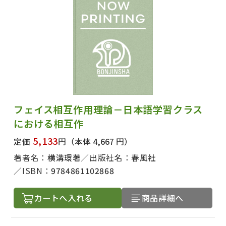
フェイス相互作用理論－日本語学習クラス
における相互作
5,133
定価
円
（本体 4,667 円）
著者名：
横溝環著
出版社名：
春風社
ISBN：
9784861102868
カートへ入れる
商品詳細へ