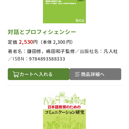
対話とプロフィシェンシー
2,530
定価
円
（本体 2,300 円）
著者名：
鎌田修，嶋田和子監修
出版社名：
凡人社
ISBN：
9784893588333
カートへ入れる
商品詳細へ