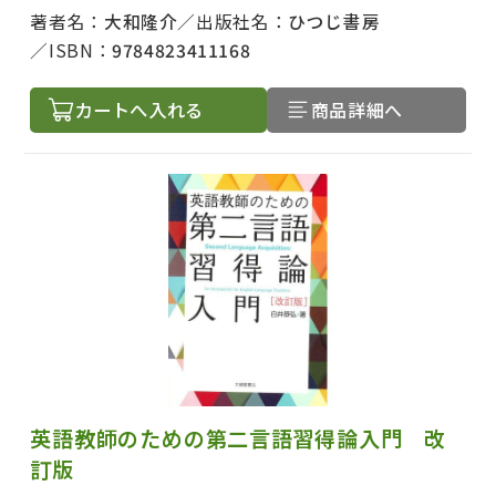
著者名：
大和隆介
出版社名：
ひつじ書房
ISBN：
9784823411168
カートへ入れる
商品詳細へ
英語教師のための第二言語習得論入門 改
訂版