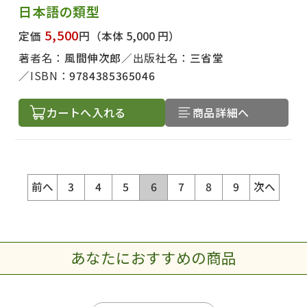
日本語の類型
5,500
定価
円
（本体 5,000 円）
著者名：
風間伸次郎
出版社名：
三省堂
ISBN：
9784385365046
カートへ入れる
商品詳細へ
前へ
3
4
5
6
7
8
9
次へ
あなたにおすすめの商品