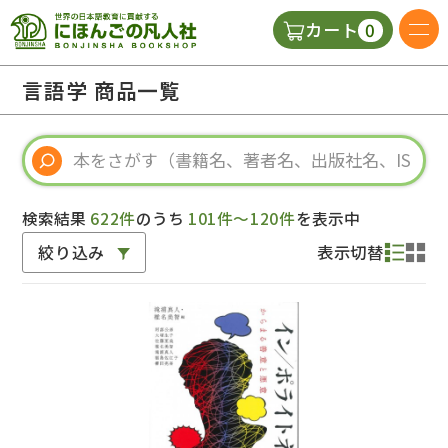
0
カート
日本語の教科書
言語学 商品一覧
視聴覚・補助教材
辞典
検索結果
622件
のうち
101件～120件
を表示中
絞り込み
表示切替
教師用参考書
新規
ご利