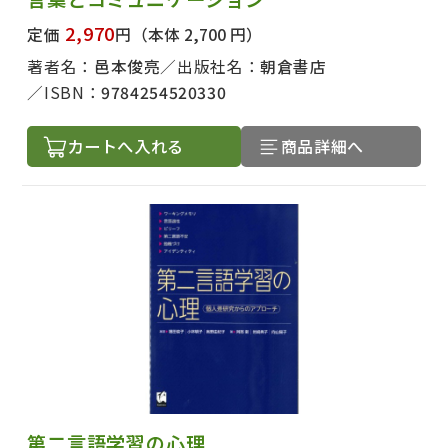
2,970
定価
円
（本体 2,700 円）
著者名：
邑本俊亮
出版社名：
朝倉書店
ISBN：
9784254520330
カートへ入れる
商品詳細へ
第二言語学習の心理