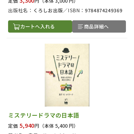
3,300
定価
円
（本体 3,000 円）
出版社名：
くろしお出版
ISBN：
9784874249369
カートへ入れる
商品詳細へ
ミステリードラマの日本語
5,940
定価
円
（本体 5,400 円）