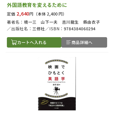
外国語教育を変えるために
2,640
定価
円
（本体 2,400 円）
著者名：
境一三 山下一夫 吉川龍生 縣由衣子
出版社名：
三修社
ISBN：
9784384060294
カートへ入れる
商品詳細へ