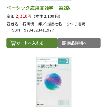
ベーシック応用言語学 第2版
2,310
定価
円
（本体 2,100 円）
著者名：
石川慎一郎
出版社名：
ひつじ書房
ISBN：
9784823411977
カートへ入れる
商品詳細へ